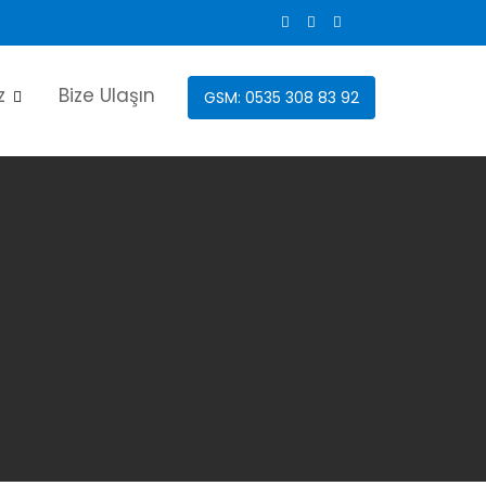
z
Bize Ulaşın
GSM: 0535 308 83 92