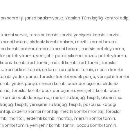
n sonra işi şansa bırakmıyoruz. Yapılan Tüm işçiliği kontrol edip
 kombi servisi, toroslar kombi servisi, yenişehir kombi servisi,
n kombi bakımı, akdeniz kombi bakımı, mezitli kombi bakımı,
ozcu kombi bakımı, erdemli kombi bakımı, mersin petek yıkama,
slar petek yıkama, yenişehir petek yıkama, pozcu petek yıkama,
deniz kombi kart tamiri, mezitli kombi kart tamiri, toroslar
zcu kombi kart tamiri, erdemli kombi kart tamiri, mersin kombi
kombi yedek parça, toroslar kombi yedek parça, yenişehir kombi
 kombi yedek parça, mersin kombi ocak dönüşümü, akdeniz
ümü, toroslar kombi ocak dönüşümü, yenişehir kombi ocak
kombi ocak dönüşümü, mersin su kaçağı tespiti, akdeniz su
u kaçağı tespiti, yenişehir su kaçağı tespiti, pozcu su kaçağı
ontajı, akdeniz kombi montajı, mezitli kombi montajı, toroslar
mbi montajı, erdemli kombi montajı, mersin kombi tamiri,
ar kombi tamiri, yenişehir kombi tamiri, pozcu kombi tamiri,