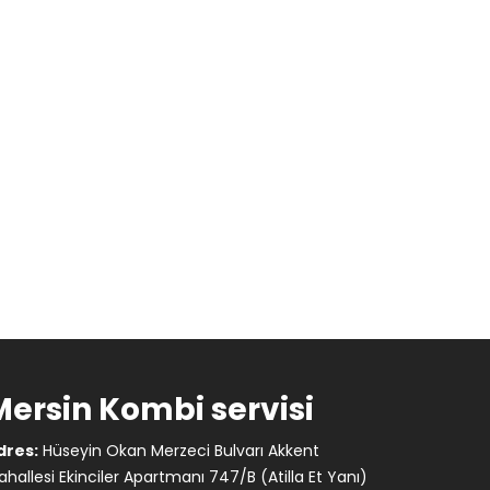
Mersin Kombi servisi
dres:
Hüseyin Okan Merzeci Bulvarı Akkent
hallesi Ekinciler Apartmanı 747/B (Atilla Et Yanı)