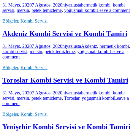
31 Mayıs, 2020
7 Ağustos, 2020
niyaziusta
hermetik kombi
,
kombi
servisi
,
mersin
,
petek temizleme
,
yoğuşmalı kombi
Leave a comment
Bölgeler
,
Kombi Servisi
Akdeniz Kombi Servisi ve Kombi Tamiri
31 Mayıs, 2020
7 Ağustos, 2020
niyaziusta
Akdeniz
,
hermetik kombi
,
kombi servisi
,
mersin
,
petek temizleme
,
yoğuşmalı kombi
Leave a
comment
Bölgeler
,
Kombi Servisi
Toroslar Kombi Servisi ve Kombi Tamiri
31 Mayıs, 2020
7 Ağustos, 2020
niyaziusta
hermetik kombi
,
kombi
servisi
,
mersin
,
petek temizleme
,
Toroslar
,
yoğuşmalı kombi
Leave a
comment
Bölgeler
,
Kombi Servisi
Yenişehir Kombi Servisi ve Kombi Tamiri