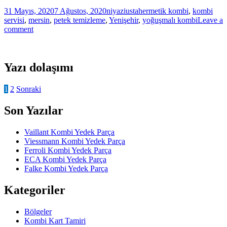
31 Mayıs, 2020
7 Ağustos, 2020
niyaziusta
hermetik kombi
,
kombi
servisi
,
mersin
,
petek temizleme
,
Yenişehir
,
yoğuşmalı kombi
Leave a
comment
Yazı dolaşımı
1
2
Sonraki
Son Yazılar
Vaillant Kombi Yedek Parça
Viessmann Kombi Yedek Parça
Ferroli Kombi Yedek Parça
ECA Kombi Yedek Parça
Falke Kombi Yedek Parça
Kategoriler
Bölgeler
Kombi Kart Tamiri