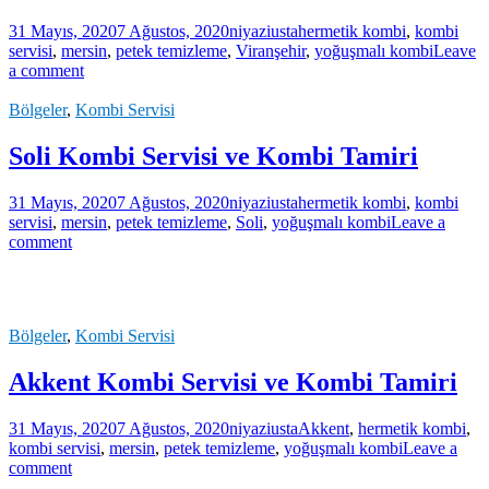
31 Mayıs, 2020
7 Ağustos, 2020
niyaziusta
hermetik kombi
,
kombi
servisi
,
mersin
,
petek temizleme
,
Viranşehir
,
yoğuşmalı kombi
Leave
a comment
Bölgeler
,
Kombi Servisi
Soli Kombi Servisi ve Kombi Tamiri
31 Mayıs, 2020
7 Ağustos, 2020
niyaziusta
hermetik kombi
,
kombi
servisi
,
mersin
,
petek temizleme
,
Soli
,
yoğuşmalı kombi
Leave a
comment
Bölgeler
,
Kombi Servisi
Akkent Kombi Servisi ve Kombi Tamiri
31 Mayıs, 2020
7 Ağustos, 2020
niyaziusta
Akkent
,
hermetik kombi
,
kombi servisi
,
mersin
,
petek temizleme
,
yoğuşmalı kombi
Leave a
comment