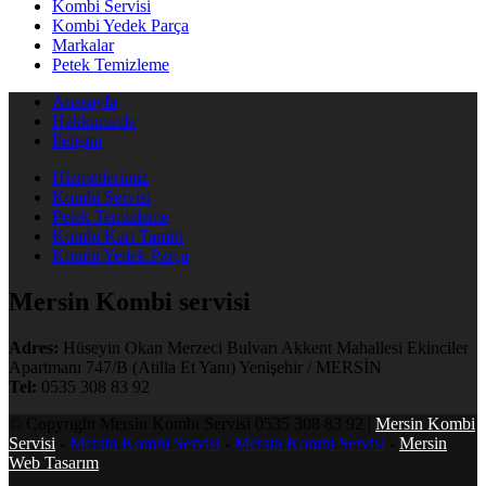
Kombi Servisi
Kombi Yedek Parça
Markalar
Petek Temizleme
Anasayfa
Hakkımızda
İletişim
Hizmetlerimiz
Kombi Servisi
Petek Temizleme
Kombi Kart Tamiri
Kombi Yedek Parça
Mersin Kombi servisi
Adres:
Hüseyin Okan Merzeci Bulvarı Akkent Mahallesi Ekinciler
Apartmanı 747/B (Atilla Et Yanı) Yenişehir / MERSİN
Tel:
0535 308 83 92
© Copyright Mersin Kombi Servisi 0535 308 83 92 |
Mersin Kombi
Servisi
-
Mersin Kombi Servisi
-
Mersin Kombi Servisi
-
Mersin
Web Tasarım