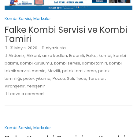
,
Kombi Servisi
Markalar
Falke Kombi Servisi ve Kombi
Tamiri
31 Mayıs, 2020
niyaziusta
,
,
,
,
,
,
Akdeniz
Akkent
arıza kodları
Erdemli
Falke
kombi
kombi
,
,
,
,
bakımı
kombi kurulumu
kombi servisi
kombi tamiri
kombi
,
,
,
,
teknik servisi
mersin
Mezitli
petek temizleme
petek
,
,
,
,
,
,
temizliği
petek yıkama
Pozcu
Soli
Tece
Toroslar
,
Viranşehir
Yenişehir
Leave a comment
,
Kombi Servisi
Markalar