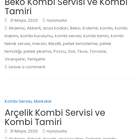
Beko Kombi Servisi ve Kombi
Tamiri
31 Mayıs, 2020
niyaziusta
,
,
,
,
,
,
Akdeniz
Akkent
arıza kodları
Beko
Erdemli
kombi
kombi
,
,
,
,
bakımı
kombi kurulumu
kombi servisi
kombi tamiri
kombi
,
,
,
,
teknik servisi
mersin
Mezitli
petek temizleme
petek
,
,
,
,
,
,
temizliği
petek yıkama
Pozcu
Soli
Tece
Toroslar
,
Viranşehir
Yenişehir
Leave a comment
,
Kombi Servisi
Markalar
Arçelik Kombi Servisi ve
Kombi Tamiri
31 Mayıs, 2020
niyaziusta
,
,
,
,
,
,
Akdeniz
Akkent
Arçelik
arıza kodları
Erdemli
kombi