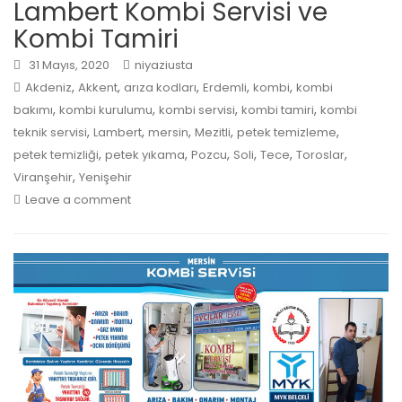
Lambert Kombi Servisi ve
Kombi Tamiri
31 Mayıs, 2020
niyaziusta
,
,
,
,
,
Akdeniz
Akkent
arıza kodları
Erdemli
kombi
kombi
,
,
,
,
bakımı
kombi kurulumu
kombi servisi
kombi tamiri
kombi
,
,
,
,
,
teknik servisi
Lambert
mersin
Mezitli
petek temizleme
,
,
,
,
,
,
petek temizliği
petek yıkama
Pozcu
Soli
Tece
Toroslar
,
Viranşehir
Yenişehir
Leave a comment