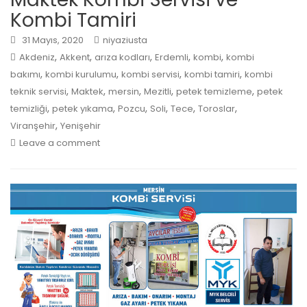
Kombi Tamiri
31 Mayıs, 2020
niyaziusta
,
,
,
,
,
Akdeniz
Akkent
arıza kodları
Erdemli
kombi
kombi
,
,
,
,
bakımı
kombi kurulumu
kombi servisi
kombi tamiri
kombi
,
,
,
,
,
teknik servisi
Maktek
mersin
Mezitli
petek temizleme
petek
,
,
,
,
,
,
temizliği
petek yıkama
Pozcu
Soli
Tece
Toroslar
,
Viranşehir
Yenişehir
Leave a comment