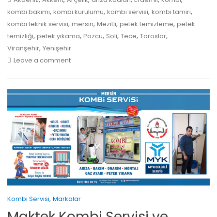
,
,
,
,
kombi bakımı
kombi kurulumu
kombi servisi
kombi tamiri
,
,
,
,
kombi teknik servisi
mersin
Mezitli
petek temizleme
petek
,
,
,
,
,
,
temizliği
petek yıkama
Pozcu
Soli
Tece
Toroslar
,
Viranşehir
Yenişehir
Leave a comment
,
Kombi Servisi
Markalar
Maktek Kombi Servisi ve