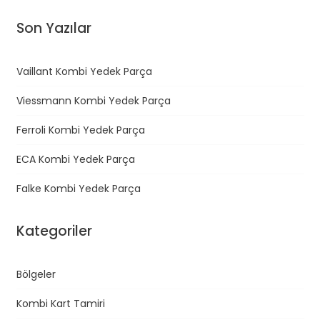
z
Son Yazılar
ı
d
o
Vaillant Kombi Yedek Parça
l
Viessmann Kombi Yedek Parça
a
Ferroli Kombi Yedek Parça
ş
ı
ECA Kombi Yedek Parça
m
Falke Kombi Yedek Parça
ı
Kategoriler
Bölgeler
Kombi Kart Tamiri