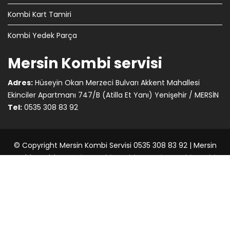
Kombi Kart Tamiri
Kombi Yedek Parça
Mersin Kombi servisi
Adres:
Hüseyin Okan Merzeci Bulvarı Akkent Mahallesi
Ekinciler Apartmanı 747/B (Atilla Et Yanı) Yenişehir / MERSİN
Tel:
0535 308 83 92
© Copyright Mersin Kombi Servisi 0535 308 83 92 |
Mersin
Kombi Servisi
-
Mersin Kombi Servisi
-
Mersin Kombi Servisi
-
Mersin Web Tasarım
Construction Field by
Acme Themes