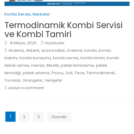
,
Kombi Servisi
Markalar
Termodinamik Kombi Servisi
ve Kombi Tamiri
31 Mayıs, 2020
niyaziusta
,
,
,
,
,
Akdeniz
Akkent
arıza kodları
Erdemli
kombi
kombi
,
,
,
,
bakımı
kombi kurulumu
kombi servisi
kombi tamiri
kombi
,
,
,
,
teknik servisi
mersin
Mezitli
petek temizleme
petek
,
,
,
,
,
,
temizliği
petek yıkama
Pozcu
Soli
Tece
Termodinamik
,
,
Toroslar
Viranşehir
Yenişehir
Leave a comment
1
2
3
Sonraki
Y
a