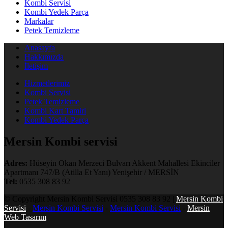
Kombi Servisi
Kombi Yedek Parça
Markalar
Petek Temizleme
Anasayfa
Hakkımızda
İletişim
Hizmetlerimiz
Kombi Servisi
Petek Temizleme
Kombi Kart Tamiri
Kombi Yedek Parça
Mersin Kombi servisi
Adres:
Hüseyin Okan Merzeci Bulvarı Akkent Mahallesi Ekinciler
Apartmanı 747/B (Atilla Et Yanı) Yenişehir / MERSİN
Tel:
0535 308 83 92
© Copyright Mersin Kombi Servisi 0535 308 83 92 |
Mersin Kombi
Servisi
-
Mersin Kombi Servisi
-
Mersin Kombi Servisi
-
Mersin
Web Tasarım