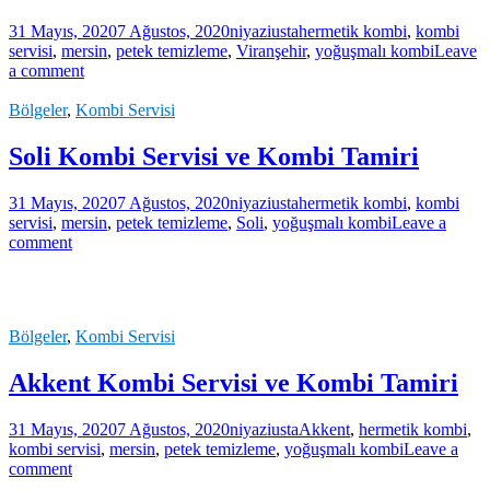
31 Mayıs, 2020
7 Ağustos, 2020
niyaziusta
hermetik kombi
,
kombi
servisi
,
mersin
,
petek temizleme
,
Viranşehir
,
yoğuşmalı kombi
Leave
a comment
Bölgeler
,
Kombi Servisi
Soli Kombi Servisi ve Kombi Tamiri
31 Mayıs, 2020
7 Ağustos, 2020
niyaziusta
hermetik kombi
,
kombi
servisi
,
mersin
,
petek temizleme
,
Soli
,
yoğuşmalı kombi
Leave a
comment
Bölgeler
,
Kombi Servisi
Akkent Kombi Servisi ve Kombi Tamiri
31 Mayıs, 2020
7 Ağustos, 2020
niyaziusta
Akkent
,
hermetik kombi
,
kombi servisi
,
mersin
,
petek temizleme
,
yoğuşmalı kombi
Leave a
comment