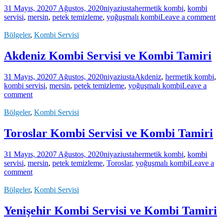
31 Mayıs, 2020
7 Ağustos, 2020
niyaziusta
hermetik kombi
,
kombi
servisi
,
mersin
,
petek temizleme
,
yoğuşmalı kombi
Leave a comment
Bölgeler
,
Kombi Servisi
Akdeniz Kombi Servisi ve Kombi Tamiri
31 Mayıs, 2020
7 Ağustos, 2020
niyaziusta
Akdeniz
,
hermetik kombi
,
kombi servisi
,
mersin
,
petek temizleme
,
yoğuşmalı kombi
Leave a
comment
Bölgeler
,
Kombi Servisi
Toroslar Kombi Servisi ve Kombi Tamiri
31 Mayıs, 2020
7 Ağustos, 2020
niyaziusta
hermetik kombi
,
kombi
servisi
,
mersin
,
petek temizleme
,
Toroslar
,
yoğuşmalı kombi
Leave a
comment
Bölgeler
,
Kombi Servisi
Yenişehir Kombi Servisi ve Kombi Tamiri