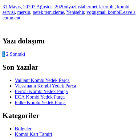
31 Mayıs, 2020
7 Ağustos, 2020
niyaziusta
hermetik kombi
,
kombi
servisi
,
mersin
,
petek temizleme
,
Yenişehir
,
yoğuşmalı kombi
Leave a
comment
Yazı dolaşımı
1
2
Sonraki
Son Yazılar
Vaillant Kombi Yedek Parça
Viessmann Kombi Yedek Parça
Ferroli Kombi Yedek Parça
ECA Kombi Yedek Parça
Falke Kombi Yedek Parça
Kategoriler
Bölgeler
Kombi Kart Tamiri