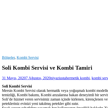
Bölgeler
,
Kombi Servisi
Soli Kombi Servisi ve Kombi Tamiri
31 Mayıs, 2020
7 Ağustos, 2020
niyaziusta
hermetik kombi
,
kombi serv
Soli Kombi Servisi
Mersin Kombi Servisi olarak hermatik veya yoğuşmalı kombi modelleri
temizliği, Kombi bakımı, Kombi arızalarına bakan deneyimli bir servis
Soli’de hizmet veren servisimiz zaman içinde kirlenen, kirençlenen ve t
petekleriniz evinizi yeni takılmış petekler gibi ısıtır.
Sıcak suyun rahatlığını yaşamak her kullanıcının öncelikli hakkıdır. Y