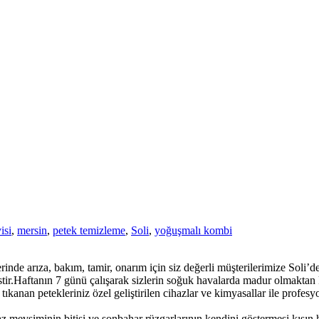
isi
,
mersin
,
petek temizleme
,
Soli
,
yoğuşmalı kombi
nde arıza, bakım, tamir, onarım için siz değerli müşterilerimize Soli
tir.Haftanın 7 günü çalışarak sizlerin soğuk havalarda madur olmaktan 
ıkanan petekleriniz özel geliştirilen cihazlar ve kimyasallar ile profesyo
az mevsiminin bitişi ve sonbahar rüzgarlarının kendini göstermesi kışın 