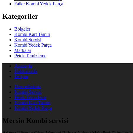
Falke Kombi Yedek Parça
Kategoriler
Bölgeler
Kombi Kart Tamiri
Kombi Servisi
Kombi Yedek Parça
Markalar
Petek Temizleme
Anasayfa
Hakkımızda
İletişim
Hizmetlerimiz
Kombi Servisi
Petek Temizleme
Kombi Kart Tamiri
Kombi Yedek Parça
Mersin Kombi servisi
Adres:
Hüseyin Okan Merzeci Bulvarı Akkent Mahallesi Ekinciler Ap