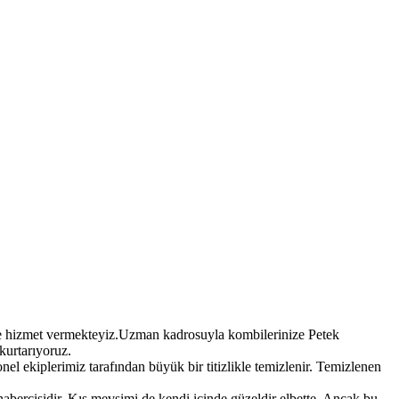
’de hizmet vermekteyiz.Uzman kadrosuyla kombilerinize Petek
kurtarıyoruz.
nel ekiplerimiz tarafından büyük bir titizlikle temizlenir. Temizlenen
habercisidir. Kış mevsimi de kendi içinde güzeldir elbette. Ancak bu