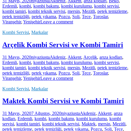
31 Mayıs, 2020
niyaziusta
Akdeniz
,
Akkent
,
arıza kodları
,
Beko
,
Erdemli
,
kombi
,
kombi bakımı
,
kombi kurulumu
,
kombi servisi
,
kombi tamiri
,
kombi teknik servisi
,
mersin
,
Mezitli
,
petek temizleme
,
petek temizliği
,
petek yıkama
,
Pozcu
,
Soli
,
Tece
,
Toroslar
,
Viranşehir
,
Yenişehir
Leave a comment
Kombi Servisi
,
Markalar
Arçelik Kombi Servisi ve Kombi Tamiri
31 Mayıs, 2020
niyaziusta
Akdeniz
,
Akkent
,
Arçelik
,
arıza kodları
,
Erdemli
,
kombi
,
kombi bakımı
,
kombi kurulumu
,
kombi servisi
,
kombi tamiri
,
kombi teknik servisi
,
mersin
,
Mezitli
,
petek temizleme
,
petek temizliği
,
petek yıkama
,
Pozcu
,
Soli
,
Tece
,
Toroslar
,
Viranşehir
,
Yenişehir
Leave a comment
Kombi Servisi
,
Markalar
Maktek Kombi Servisi ve Kombi Tamiri
31 Mayıs, 2020
7 Ağustos, 2020
niyaziusta
Akdeniz
,
Akkent
,
arıza
kodları
,
Erdemli
,
kombi
,
kombi bakımı
,
kombi kurulumu
,
kombi
servisi
,
kombi tamiri
,
kombi teknik servisi
,
Maktek
,
mersin
,
Mezitli
,
petek temizleme
,
petek temizliği
,
petek yıkama
,
Pozcu
,
Soli
,
Tece
,