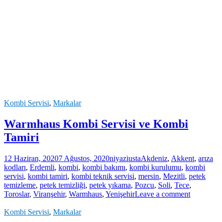
Kombi Servisi
,
Markalar
Warmhaus Kombi Servisi ve Kombi
Tamiri
12 Haziran, 2020
7 Ağustos, 2020
niyaziusta
Akdeniz
,
Akkent
,
arıza
kodları
,
Erdemli
,
kombi
,
kombi bakımı
,
kombi kurulumu
,
kombi
servisi
,
kombi tamiri
,
kombi teknik servisi
,
mersin
,
Mezitli
,
petek
temizleme
,
petek temizliği
,
petek yıkama
,
Pozcu
,
Soli
,
Tece
,
Toroslar
,
Viranşehir
,
Warmhaus
,
Yenişehir
Leave a comment
Kombi Servisi
,
Markalar