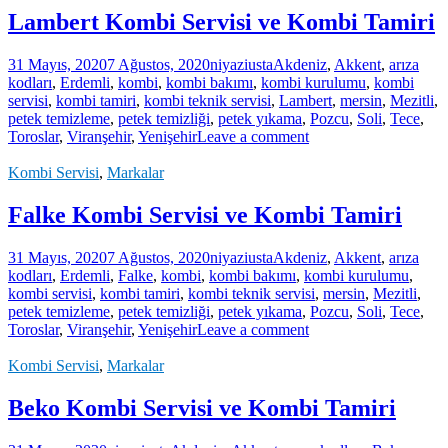
Lambert Kombi Servisi ve Kombi Tamiri
31 Mayıs, 2020
7 Ağustos, 2020
niyaziusta
Akdeniz
,
Akkent
,
arıza
kodları
,
Erdemli
,
kombi
,
kombi bakımı
,
kombi kurulumu
,
kombi
servisi
,
kombi tamiri
,
kombi teknik servisi
,
Lambert
,
mersin
,
Mezitli
,
petek temizleme
,
petek temizliği
,
petek yıkama
,
Pozcu
,
Soli
,
Tece
,
Toroslar
,
Viranşehir
,
Yenişehir
Leave a comment
Kombi Servisi
,
Markalar
Falke Kombi Servisi ve Kombi Tamiri
31 Mayıs, 2020
7 Ağustos, 2020
niyaziusta
Akdeniz
,
Akkent
,
arıza
kodları
,
Erdemli
,
Falke
,
kombi
,
kombi bakımı
,
kombi kurulumu
,
kombi servisi
,
kombi tamiri
,
kombi teknik servisi
,
mersin
,
Mezitli
,
petek temizleme
,
petek temizliği
,
petek yıkama
,
Pozcu
,
Soli
,
Tece
,
Toroslar
,
Viranşehir
,
Yenişehir
Leave a comment
Kombi Servisi
,
Markalar
Beko Kombi Servisi ve Kombi Tamiri