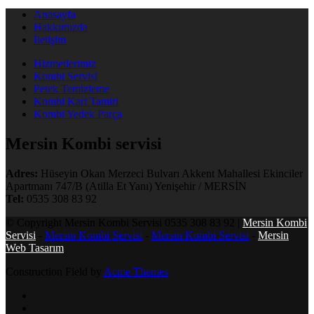
Anasayfa
Hakkımızda
İletişim
Hizmetlerimiz
Kombi Servisi
Petek Temizleme
Kombi Kart Tamiri
Kombi Yedek Parça
Mersin Kombi servisi
Adres:
Hüseyin Okan Merzeci Bulvarı Akkent Mahallesi Ekinciler
Apartmanı 747/B (Atilla Et Yanı) Yenişehir / MERSİN
Tel:
0535 308 83 92
© Copyright Mersin Kombi Servisi 0535 308 83 92 |
Mersin Kombi
Servisi
-
Mersin Kombi Servisi
-
Mersin Kombi Servisi
-
Mersin
Web Tasarım
Construction Field by
Acme Themes