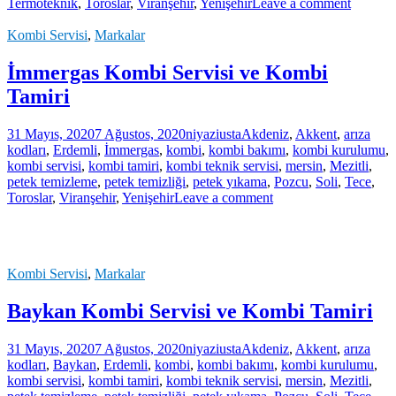
Termoteknik
,
Toroslar
,
Viranşehir
,
Yenişehir
Leave a comment
Kombi Servisi
,
Markalar
İmmergas Kombi Servisi ve Kombi
Tamiri
31 Mayıs, 2020
7 Ağustos, 2020
niyaziusta
Akdeniz
,
Akkent
,
arıza
kodları
,
Erdemli
,
İmmergas
,
kombi
,
kombi bakımı
,
kombi kurulumu
,
kombi servisi
,
kombi tamiri
,
kombi teknik servisi
,
mersin
,
Mezitli
,
petek temizleme
,
petek temizliği
,
petek yıkama
,
Pozcu
,
Soli
,
Tece
,
Toroslar
,
Viranşehir
,
Yenişehir
Leave a comment
Kombi Servisi
,
Markalar
Baykan Kombi Servisi ve Kombi Tamiri
31 Mayıs, 2020
7 Ağustos, 2020
niyaziusta
Akdeniz
,
Akkent
,
arıza
kodları
,
Baykan
,
Erdemli
,
kombi
,
kombi bakımı
,
kombi kurulumu
,
kombi servisi
,
kombi tamiri
,
kombi teknik servisi
,
mersin
,
Mezitli
,