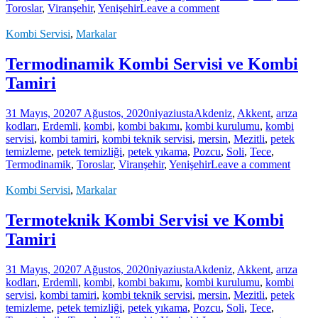
Toroslar
,
Viranşehir
,
Yenişehir
Leave a comment
Kombi Servisi
,
Markalar
Termodinamik Kombi Servisi ve Kombi
Tamiri
31 Mayıs, 2020
7 Ağustos, 2020
niyaziusta
Akdeniz
,
Akkent
,
arıza
kodları
,
Erdemli
,
kombi
,
kombi bakımı
,
kombi kurulumu
,
kombi
servisi
,
kombi tamiri
,
kombi teknik servisi
,
mersin
,
Mezitli
,
petek
temizleme
,
petek temizliği
,
petek yıkama
,
Pozcu
,
Soli
,
Tece
,
Termodinamik
,
Toroslar
,
Viranşehir
,
Yenişehir
Leave a comment
Kombi Servisi
,
Markalar
Termoteknik Kombi Servisi ve Kombi
Tamiri
31 Mayıs, 2020
7 Ağustos, 2020
niyaziusta
Akdeniz
,
Akkent
,
arıza
kodları
,
Erdemli
,
kombi
,
kombi bakımı
,
kombi kurulumu
,
kombi
servisi
,
kombi tamiri
,
kombi teknik servisi
,
mersin
,
Mezitli
,
petek
temizleme
,
petek temizliği
,
petek yıkama
,
Pozcu
,
Soli
,
Tece
,