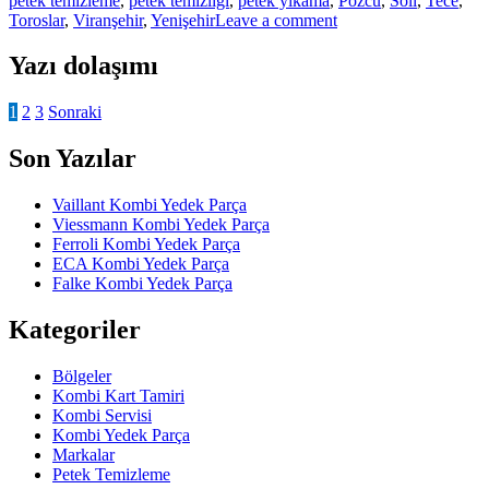
petek temizleme
,
petek temizliği
,
petek yıkama
,
Pozcu
,
Soli
,
Tece
,
Toroslar
,
Viranşehir
,
Yenişehir
Leave a comment
Yazı dolaşımı
1
2
3
Sonraki
Son Yazılar
Vaillant Kombi Yedek Parça
Viessmann Kombi Yedek Parça
Ferroli Kombi Yedek Parça
ECA Kombi Yedek Parça
Falke Kombi Yedek Parça
Kategoriler
Bölgeler
Kombi Kart Tamiri
Kombi Servisi
Kombi Yedek Parça
Markalar
Petek Temizleme