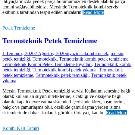
ihtiyaçlarınızda yedek parça bölümümüzden destek alabilir parça
temini sağlayabilirsiniz . Mersinde Termoteknik kombi servis
ekibimiz tarafından tespit edilen arızaların
Read More
Petek Temizleme
Termoteknik Petek Temizleme
1 Temmuz, 2020
7 Ağustos, 2020
niyaziusta
kombi petek
,
mersin
,
petek temizliği
,
Termoteknik
,
Termoteknik kombi petek temizleme
,
Termoteknik Kombi Petek Temizleme Fiyatları
,
Termoteknik kombi
petek temizliği
,
Termoteknik kombi petek yıkama
,
Termoteknik
petek temizleme
,
Termoteknik petek temizliği
,
Termoteknik petek
yıkama
Mersin Termoteknik Petek temizliği servisi Kullanım senesine bağlı
olarak kullanılan suyun niteliklerine, sıcaklığı ve oksijene bağlı
olarak, kapalı devre ısıtma sistemleri içerisinde kireç, kışır, tortu ,
balçık ve çamurlaşma olur, özellikle çamurlaşma yerden ısıtma
sistemlerinde daha sık olarak görülür. Ortaya çıkan bu
Read More
Kombi Kart Tamiri