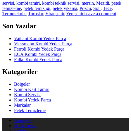
servisi
,
kombi tamiri
,
kombi teknik servisi
,
mersin
,
Mezitli
,
petek
temizleme
,
petek temizliği
,
petek yıkama
,
Pozcu
,
Soli
,
Tece
,
Termoteknik
,
Toroslar
,
Viranşehir
,
Yenişehir
Leave a comment
Son Yazılar
Vaillant Kombi Yedek Parça
Viessmann Kombi Yedek Parça
Ferroli Kombi Yedek Parça
ECA Kombi Yedek Parça
Falke Kombi Yedek Parça
Kategoriler
Bölgeler
Kombi Kart Tamiri
Kombi Servisi
Kombi Yedek Parça
Markalar
Petek Temizleme
Anasayfa
Hakkımızda
İletişim