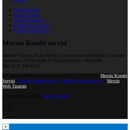
Hizmetlerimiz
Kombi Servisi
Petek Temizleme
Kombi Kart Tamiri
Kombi Yedek Parça
Mersin Kombi servisi
Adres:
Hüseyin Okan Merzeci Bulvarı Akkent Mahallesi Ekinciler
Apartmanı 747/B (Atilla Et Yanı) Yenişehir / MERSİN
Tel:
0535 308 83 92
© Copyright Mersin Kombi Servisi 0535 308 83 92 |
Mersin Kombi
Servisi
-
Mersin Kombi Servisi
-
Mersin Kombi Servisi
-
Mersin
Web Tasarım
Construction Field by
Acme Themes
×