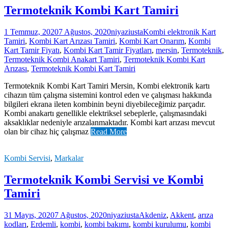
Termoteknik Kombi Kart Tamiri
1 Temmuz, 2020
7 Ağustos, 2020
niyaziusta
Kombi elektronik Kart
Tamiri
,
Kombi Kart Arızası Tamiri
,
Kombi Kart Onarım
,
Kombi
Kart Tamir Fiyatı
,
Kombi Kart Tamir Fiyatları
,
mersin
,
Termoteknik
,
Termoteknik Kombi Anakart Tamiri
,
Termoteknik Kombi Kart
Arızası
,
Termoteknik Kombi Kart Tamiri
Termoteknik Kombi Kart Tamiri Mersin, Kombi elektronik kartı
cihazın tüm çalışma sistemini kontrol eden ve çalışması hakkında
bilgileri ekrana ileten kombinin beyni diyebileceğimiz parçadır.
Kombi anakartı genellikle elektriksel sebeplerle, çalışmasındaki
aksaklıklar nedeniyle arızalanmaktadır. Kombi kart arızası mevcut
olan bir cihaz hiç çalışmaz
Read More
Kombi Servisi
,
Markalar
Termoteknik Kombi Servisi ve Kombi
Tamiri
31 Mayıs, 2020
7 Ağustos, 2020
niyaziusta
Akdeniz
,
Akkent
,
arıza
kodları
,
Erdemli
,
kombi
,
kombi bakımı
,
kombi kurulumu
,
kombi