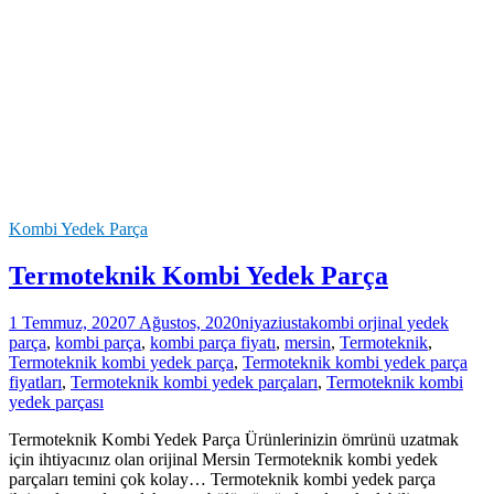
Kombi Yedek Parça
Termoteknik Kombi Yedek Parça
1 Temmuz, 2020
7 Ağustos, 2020
niyaziusta
kombi orjinal yedek
parça
,
kombi parça
,
kombi parça fiyatı
,
mersin
,
Termoteknik
,
Termoteknik kombi yedek parça
,
Termoteknik kombi yedek parça
fiyatları
,
Termoteknik kombi yedek parçaları
,
Termoteknik kombi
yedek parçası
Termoteknik Kombi Yedek Parça Ürünlerinizin ömrünü uzatmak
için ihtiyacınız olan orijinal Mersin Termoteknik kombi yedek
parçaları temini çok kolay… Termoteknik kombi yedek parça