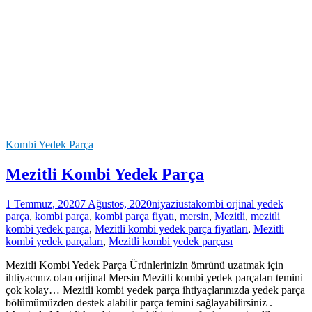
Kombi Yedek Parça
Mezitli Kombi Yedek Parça
1 Temmuz, 2020
7 Ağustos, 2020
niyaziusta
kombi orjinal yedek
parça
,
kombi parça
,
kombi parça fiyatı
,
mersin
,
Mezitli
,
mezitli
kombi yedek parça
,
Mezitli kombi yedek parça fiyatları
,
Mezitli
kombi yedek parçaları
,
Mezitli kombi yedek parçası
Mezitli Kombi Yedek Parça Ürünlerinizin ömrünü uzatmak için
ihtiyacınız olan orijinal Mersin Mezitli kombi yedek parçaları temini
çok kolay… Mezitli kombi yedek parça ihtiyaçlarınızda yedek parça
bölümümüzden destek alabilir parça temini sağlayabilirsiniz .