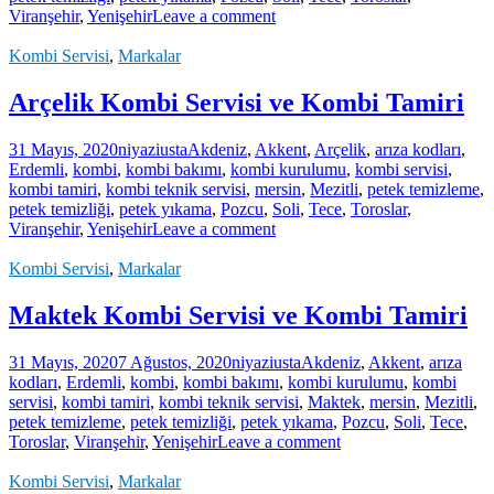
Viranşehir
,
Yenişehir
Leave a comment
Kombi Servisi
,
Markalar
Arçelik Kombi Servisi ve Kombi Tamiri
31 Mayıs, 2020
niyaziusta
Akdeniz
,
Akkent
,
Arçelik
,
arıza kodları
,
Erdemli
,
kombi
,
kombi bakımı
,
kombi kurulumu
,
kombi servisi
,
kombi tamiri
,
kombi teknik servisi
,
mersin
,
Mezitli
,
petek temizleme
,
petek temizliği
,
petek yıkama
,
Pozcu
,
Soli
,
Tece
,
Toroslar
,
Viranşehir
,
Yenişehir
Leave a comment
Kombi Servisi
,
Markalar
Maktek Kombi Servisi ve Kombi Tamiri
31 Mayıs, 2020
7 Ağustos, 2020
niyaziusta
Akdeniz
,
Akkent
,
arıza
kodları
,
Erdemli
,
kombi
,
kombi bakımı
,
kombi kurulumu
,
kombi
servisi
,
kombi tamiri
,
kombi teknik servisi
,
Maktek
,
mersin
,
Mezitli
,
petek temizleme
,
petek temizliği
,
petek yıkama
,
Pozcu
,
Soli
,
Tece
,
Toroslar
,
Viranşehir
,
Yenişehir
Leave a comment
Kombi Servisi
,
Markalar