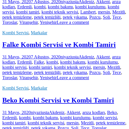
31 Mayıs, 2020
7 Ağustos, 2020
niyaziusta
Akdeniz
,
Akkent
,
arıza
kodları
,
Erdemli
,
kombi
,
kombi bakımı
,
kombi kurulumu
,
kombi
servisi
,
kombi tamiri
,
kombi teknik servisi
,
Lambert
,
mersin
,
Mezitli
,
petek temizleme
,
petek temizliği
,
petek yıkama
,
Pozcu
,
Soli
,
Tece
,
Toroslar
,
Viranşehir
,
Yenişehir
Leave a comment
Kombi Servisi
,
Markalar
Falke Kombi Servisi ve Kombi Tamiri
31 Mayıs, 2020
7 Ağustos, 2020
niyaziusta
Akdeniz
,
Akkent
,
arıza
kodları
,
Erdemli
,
Falke
,
kombi
,
kombi bakımı
,
kombi kurulumu
,
kombi servisi
,
kombi tamiri
,
kombi teknik servisi
,
mersin
,
Mezitli
,
petek temizleme
,
petek temizliği
,
petek yıkama
,
Pozcu
,
Soli
,
Tece
,
Toroslar
,
Viranşehir
,
Yenişehir
Leave a comment
Kombi Servisi
,
Markalar
Beko Kombi Servisi ve Kombi Tamiri
31 Mayıs, 2020
niyaziusta
Akdeniz
,
Akkent
,
arıza kodları
,
Beko
,
Erdemli
,
kombi
,
kombi bakımı
,
kombi kurulumu
,
kombi servisi
,
kombi tamiri
,
kombi teknik servisi
,
mersin
,
Mezitli
,
petek temizleme
,
petek temizliği
,
petek yıkama
,
Pozcu
,
Soli
,
Tece
,
Toroslar
,