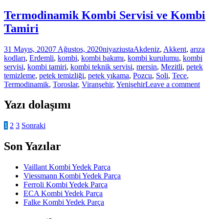
Termodinamik Kombi Servisi ve Kombi
Tamiri
31 Mayıs, 2020
7 Ağustos, 2020
niyaziusta
Akdeniz
,
Akkent
,
arıza
kodları
,
Erdemli
,
kombi
,
kombi bakımı
,
kombi kurulumu
,
kombi
servisi
,
kombi tamiri
,
kombi teknik servisi
,
mersin
,
Mezitli
,
petek
temizleme
,
petek temizliği
,
petek yıkama
,
Pozcu
,
Soli
,
Tece
,
Termodinamik
,
Toroslar
,
Viranşehir
,
Yenişehir
Leave a comment
Yazı dolaşımı
1
2
3
Sonraki
Son Yazılar
Vaillant Kombi Yedek Parça
Viessmann Kombi Yedek Parça
Ferroli Kombi Yedek Parça
ECA Kombi Yedek Parça
Falke Kombi Yedek Parça