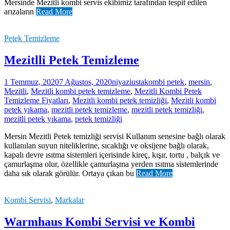
Mersinde Mezitli kombi servis ekibimiz tarafından tespit edilen
arızaların
Read More
Petek Temizleme
Mezitlli Petek Temizleme
1 Temmuz, 2020
7 Ağustos, 2020
niyaziusta
kombi petek
,
mersin
,
Mezitli
,
Mezitli kombi petek temizleme
,
Mezitli Kombi Petek
Temizleme Fiyatları
,
Mezitli kombi petek temizliği
,
Mezitli kombi
petek yıkama
,
mezitli petek temizleme
,
mezitli petek temizliği
,
mezitli petek yıkama
,
petek temizliği
Mersin Mezitli Petek temizliği servisi Kullanım senesine bağlı olarak
kullanılan suyun niteliklerine, sıcaklığı ve oksijene bağlı olarak,
kapalı devre ısıtma sistemleri içerisinde kireç, kışır, tortu , balçık ve
çamurlaşma olur, özellikle çamurlaşma yerden ısıtma sistemlerinde
daha sık olarak görülür. Ortaya çıkan bu
Read More
Kombi Servisi
,
Markalar
Warmhaus Kombi Servisi ve Kombi