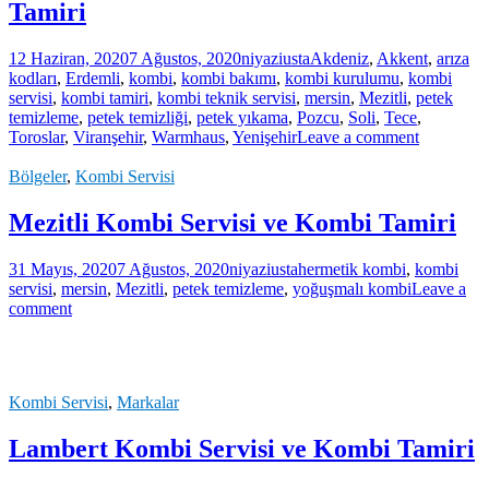
Tamiri
12 Haziran, 2020
7 Ağustos, 2020
niyaziusta
Akdeniz
,
Akkent
,
arıza
kodları
,
Erdemli
,
kombi
,
kombi bakımı
,
kombi kurulumu
,
kombi
servisi
,
kombi tamiri
,
kombi teknik servisi
,
mersin
,
Mezitli
,
petek
temizleme
,
petek temizliği
,
petek yıkama
,
Pozcu
,
Soli
,
Tece
,
Toroslar
,
Viranşehir
,
Warmhaus
,
Yenişehir
Leave a comment
Bölgeler
,
Kombi Servisi
Mezitli Kombi Servisi ve Kombi Tamiri
31 Mayıs, 2020
7 Ağustos, 2020
niyaziusta
hermetik kombi
,
kombi
servisi
,
mersin
,
Mezitli
,
petek temizleme
,
yoğuşmalı kombi
Leave a
comment
Kombi Servisi
,
Markalar
Lambert Kombi Servisi ve Kombi Tamiri