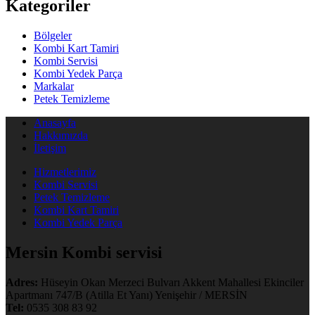
Kategoriler
Bölgeler
Kombi Kart Tamiri
Kombi Servisi
Kombi Yedek Parça
Markalar
Petek Temizleme
Anasayfa
Hakkımızda
İletişim
Hizmetlerimiz
Kombi Servisi
Petek Temizleme
Kombi Kart Tamiri
Kombi Yedek Parça
Mersin Kombi servisi
Adres:
Hüseyin Okan Merzeci Bulvarı Akkent Mahallesi Ekinciler
Apartmanı 747/B (Atilla Et Yanı) Yenişehir / MERSİN
Tel:
0535 308 83 92