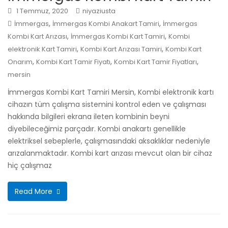
1 Temmuz, 2020
niyaziusta
,
,
İmmergas
İmmergas Kombi Anakart Tamiri
İmmergas
,
,
Kombi Kart Arızası
İmmergas Kombi Kart Tamiri
Kombi
,
,
elektronik Kart Tamiri
Kombi Kart Arızası Tamiri
Kombi Kart
,
,
,
Onarım
Kombi Kart Tamir Fiyatı
Kombi Kart Tamir Fiyatları
mersin
İmmergas Kombi Kart Tamiri Mersin, Kombi elektronik kartı
cihazın tüm çalışma sistemini kontrol eden ve çalışması
hakkında bilgileri ekrana ileten kombinin beyni
diyebileceğimiz parçadır. Kombi anakartı genellikle
elektriksel sebeplerle, çalışmasındaki aksaklıklar nedeniyle
arızalanmaktadır. Kombi kart arızası mevcut olan bir cihaz
hiç çalışmaz
Read More