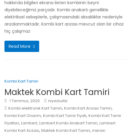
hakkında bilgileri ekrana ileten kombinin beyni
diyebileceğimiz parçadır. Kombi anakartı genellikle
elektriksel sebeplerle, çalışmasındaki aksaklıklar nedeniyle
arızalanmaktadır. Kombi kart arızası mevcut olan bir cihaz
hiç çalışmaz
Read More
Kombi Kart Tamiri
Maktek Kombi Kart Tamiri
1 Temmuz, 2020
niyaziusta
,
,
Kombi elektronik Kart Tamiri
Kombi Kart Arızası Tamiri
,
,
Kombi Kart Onarım
Kombi Kart Tamir Fiyatı
Kombi Kart Tamir
,
,
,
Fiyatları
Lambert
Lambert Kombi Anakart Tamiri
Lambert
,
,
Kombi Kart Arızası
Maktek Kombi Kart Tamiri
mersin