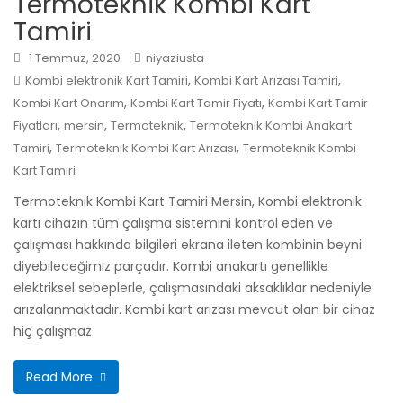
Termoteknik Kombi Kart
Tamiri
1 Temmuz, 2020
niyaziusta
,
,
Kombi elektronik Kart Tamiri
Kombi Kart Arızası Tamiri
,
,
Kombi Kart Onarım
Kombi Kart Tamir Fiyatı
Kombi Kart Tamir
,
,
,
Fiyatları
mersin
Termoteknik
Termoteknik Kombi Anakart
,
,
Tamiri
Termoteknik Kombi Kart Arızası
Termoteknik Kombi
Kart Tamiri
Termoteknik Kombi Kart Tamiri Mersin, Kombi elektronik
kartı cihazın tüm çalışma sistemini kontrol eden ve
çalışması hakkında bilgileri ekrana ileten kombinin beyni
diyebileceğimiz parçadır. Kombi anakartı genellikle
elektriksel sebeplerle, çalışmasındaki aksaklıklar nedeniyle
arızalanmaktadır. Kombi kart arızası mevcut olan bir cihaz
hiç çalışmaz
Read More