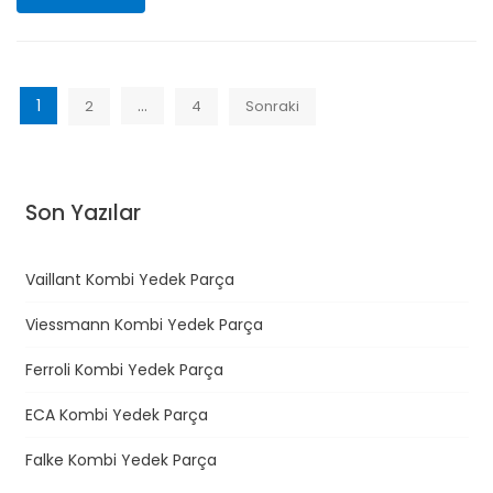
1
…
2
4
Sonraki
Y
a
z
Son Yazılar
ı
d
o
Vaillant Kombi Yedek Parça
l
Viessmann Kombi Yedek Parça
a
Ferroli Kombi Yedek Parça
ş
ı
ECA Kombi Yedek Parça
m
Falke Kombi Yedek Parça
ı