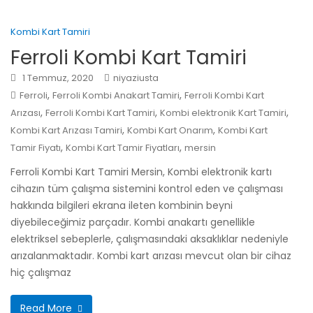
Kombi Kart Tamiri
Ferroli Kombi Kart Tamiri
1 Temmuz, 2020
niyaziusta
,
,
Ferroli
Ferroli Kombi Anakart Tamiri
Ferroli Kombi Kart
,
,
,
Arızası
Ferroli Kombi Kart Tamiri
Kombi elektronik Kart Tamiri
,
,
Kombi Kart Arızası Tamiri
Kombi Kart Onarım
Kombi Kart
,
,
Tamir Fiyatı
Kombi Kart Tamir Fiyatları
mersin
Ferroli Kombi Kart Tamiri Mersin, Kombi elektronik kartı
cihazın tüm çalışma sistemini kontrol eden ve çalışması
hakkında bilgileri ekrana ileten kombinin beyni
diyebileceğimiz parçadır. Kombi anakartı genellikle
elektriksel sebeplerle, çalışmasındaki aksaklıklar nedeniyle
arızalanmaktadır. Kombi kart arızası mevcut olan bir cihaz
hiç çalışmaz
Read More