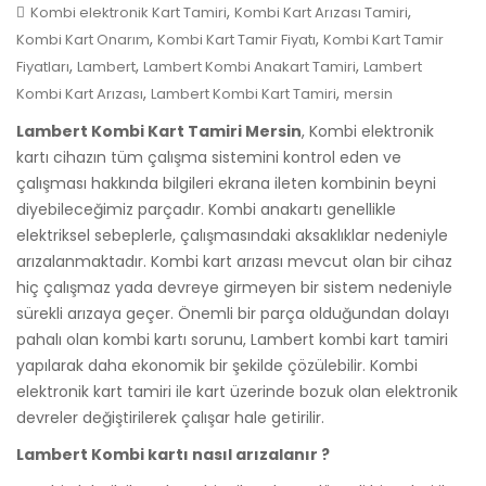
,
,
Kombi elektronik Kart Tamiri
Kombi Kart Arızası Tamiri
,
,
Kombi Kart Onarım
Kombi Kart Tamir Fiyatı
Kombi Kart Tamir
,
,
,
Fiyatları
Lambert
Lambert Kombi Anakart Tamiri
Lambert
,
,
Kombi Kart Arızası
Lambert Kombi Kart Tamiri
mersin
Lambert Kombi Kart Tamiri Mersin
, Kombi elektronik
kartı cihazın tüm çalışma sistemini kontrol eden ve
çalışması hakkında bilgileri ekrana ileten kombinin beyni
diyebileceğimiz parçadır. Kombi anakartı genellikle
elektriksel sebeplerle, çalışmasındaki aksaklıklar nedeniyle
arızalanmaktadır. Kombi kart arızası mevcut olan bir cihaz
hiç çalışmaz yada devreye girmeyen bir sistem nedeniyle
sürekli arızaya geçer. Önemli bir parça olduğundan dolayı
pahalı olan kombi kartı sorunu, Lambert kombi kart tamiri
yapılarak daha ekonomik bir şekilde çözülebilir. Kombi
elektronik kart tamiri ile kart üzerinde bozuk olan elektronik
devreler değiştirilerek çalışar hale getirilir.
Lambert Kombi kartı nasıl arızalanır ?