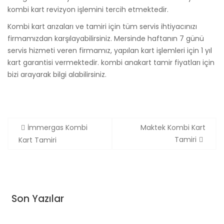
kombi kart revizyon işlemini tercih etmektedir.
Kombi kart arızaları ve tamiri için tüm servis ihtiyacınızı
firmamızdan karşılayabilirsiniz. Mersinde haftanın 7 günü
servis hizmeti veren firmamız, yapılan kart işlemleri için 1 yıl
kart garantisi vermektedir. kombi anakart tamir fiyatları için
bizi arayarak bilgi alabilirsiniz.
İmmergas Kombi
Maktek Kombi Kart
Y
Tamiri
Kart Tamiri
a
z
ı
d
Son Yazılar
o