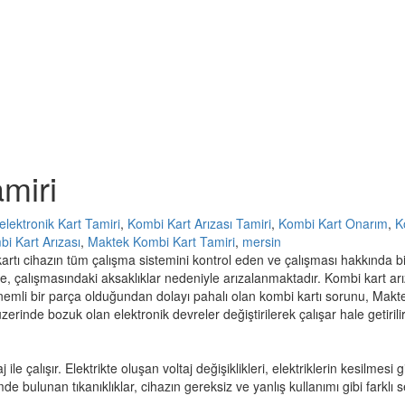
miri
lektronik Kart Tamiri
,
Kombi Kart Arızası Tamiri
,
Kombi Kart Onarım
,
K
i Kart Arızası
,
Maktek Kombi Kart Tamiri
,
mersin
kartı cihazın tüm çalışma sistemini kontrol eden ve çalışması hakkında bi
rle, çalışmasındaki aksaklıklar nedeniyle arızalanmaktadır. Kombi kart a
nemli bir parça olduğundan dolayı pahalı olan kombi kartı sorunu, Makt
üzerinde bozuk olan elektronik devreler değiştirilerek çalışar hale getirilir
aj ile çalışır. Elektrikte oluşan voltaj değişiklikleri, elektriklerin kesilm
e bulunan tıkanıklıklar, cihazın gereksiz ve yanlış kullanımı gibi farkl