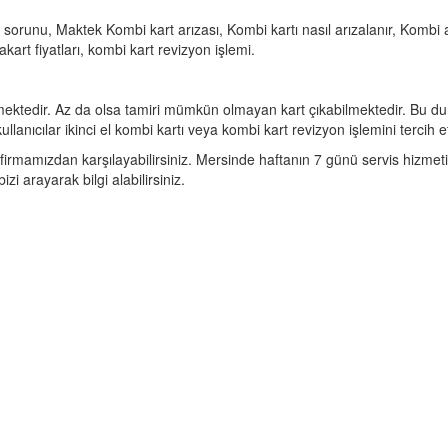
sorunu, Maktek Kombi kart arızası, Kombi kartı nasıl arızalanır, Kombi ana
kart fiyatları, kombi kart revizyon işlemi.
mektedir. Az da olsa tamiri mümkün olmayan kart çıkabilmektedir. Bu durum
ullanıcılar ikinci el kombi kartı veya kombi kart revizyon işlemini tercih 
ı firmamızdan karşılayabilirsiniz. Mersinde haftanın 7 günü servis hizmeti 
izi arayarak bilgi alabilirsiniz.