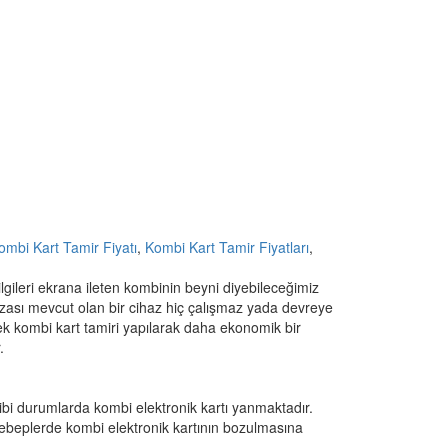
ombi Kart Tamir Fiyatı
,
Kombi Kart Tamir Fiyatları
,
lgileri ekrana ileten kombinin beyni diyebileceğimiz
rızası mevcut olan bir cihaz hiç çalışmaz yada devreye
ek kombi kart tamiri yapılarak daha ekonomik bir
.
esi gibi durumlarda kombi elektronik kartı yanmaktadır.
ı sebeplerde kombi elektronik kartının bozulmasına