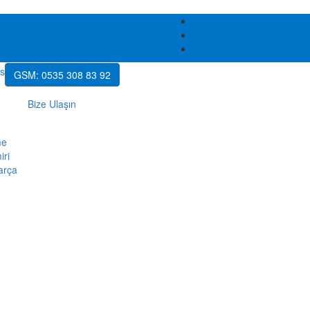
GSM: 0535 308 83 92
Bize Ulaşın
me
iri
arça