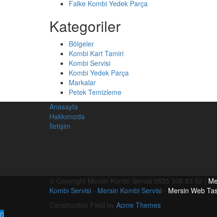
Falke Kombi Yedek Parça
Kategoriler
Bölgeler
Kombi Kart Tamiri
Kombi Servisi
Kombi Yedek Parça
Markalar
Petek Temizleme
Anasayfa
Hakkımızda
İletişim
© Copyright Mersin Kombi Servisi 0535 308 83 92 |
Me
Kombi Servisi
-
Mersin Kombi Servisi
-
Mersin Web Ta
Construction Field by
Acme Themes