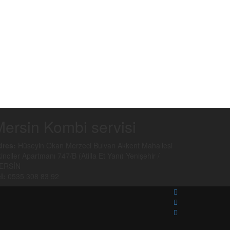
ersin Kombi servisi
dres:
Hüseyin Okan Merzeci Bulvarı Akkent Mahallesi
inciler Apartmanı 747/B (Atilla Et Yanı) Yenişehir /
ERSİN
l:
0535 308 83 92