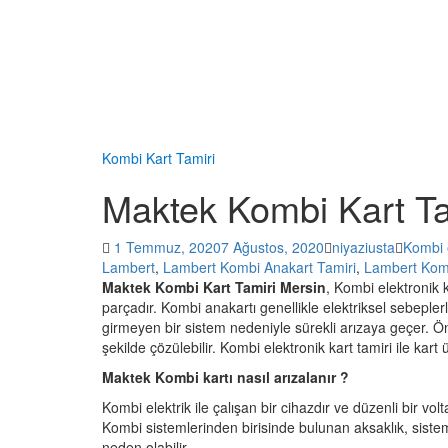
Kombi Kart Tamiri
Maktek Kombi Kart Ta
1 Temmuz, 2020
7 Ağustos, 2020
niyaziusta
Kombi e
Lambert
,
Lambert Kombi Anakart Tamiri
,
Lambert Komb
Maktek Kombi Kart Tamiri Mersin
, Kombi elektronik 
parçadır. Kombi anakartı genellikle elektriksel sebeple
girmeyen bir sistem nedeniyle sürekli arızaya geçer. Ö
şekilde çözülebilir. Kombi elektronik kart tamiri ile kart 
Maktek Kombi kartı nasıl arızalanır ?
Kombi elektrik ile çalışan bir cihazdır ve düzenli bir volt
Kombi sistemlerinden birisinde bulunan aksaklık, sistemd
neden olabilir.