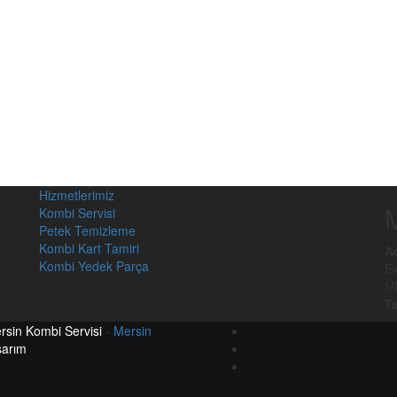
Hizmetlerimiz
M
Kombi Servisi
Petek Temizleme
Kombi Kart Tamiri
A
Kombi Yedek Parça
Ek
M
Te
rsin Kombi Servisi
-
Mersin
sarım