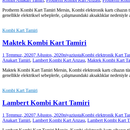
Kombi Anakart Tamiri
,
Protherm Kombi Kart Arızası
,
Protherm Komb
Protherm Kombi Kart Tamiri Mersin, Kombi elektronik kartı cihazın tü
genellikle elektriksel sebeplerle, çalışmasındaki aksaklıklar nedeniyl
Kombi Kart Tamiri
Maktek Kombi Kart Tamiri
1 Temmuz, 2020
7 Ağustos, 2020
niyaziusta
Kombi elektronik Kart Ta
Anakart Tamiri
,
Lambert Kombi Kart Arızası
,
Maktek Kombi Kart Ta
Maktek Kombi Kart Tamiri Mersin, Kombi elektronik kartı cihazın tüm 
genellikle elektriksel sebeplerle, çalışmasındaki aksaklıklar nedeniyl
Kombi Kart Tamiri
Lambert Kombi Kart Tamiri
1 Temmuz, 2020
7 Ağustos, 2020
niyaziusta
Kombi elektronik Kart Ta
Anakart Tamiri
,
Lambert Kombi Kart Arızası
,
Lambert Kombi Kart T