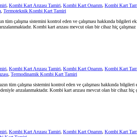
miri
,
Kombi Kart Arızası Tamiri
,
Kombi Kart Onarım
,
Kombi Kart Tami
ı
,
Termoteknik Kombi Kart Tamiri
 tüm çalışma sistemini kontrol eden ve çalışması hakkında bilgileri ek
e arızalanmaktadır. Kombi kart arızası mevcut olan bir cihaz hiç çalışmaz
miri
,
Kombi Kart Arızası Tamiri
,
Kombi Kart Onarım
,
Kombi Kart Tami
zası
,
Termodinamik Kombi Kart Tamiri
ın tüm çalışma sistemini kontrol eden ve çalışması hakkında bilgileri 
 nedeniyle arızalanmaktadır. Kombi kart arızası mevcut olan bir cihaz hiç
miri
,
Kombi Kart Arızası Tamiri
,
Kombi Kart Onarım
,
Kombi Kart Tami