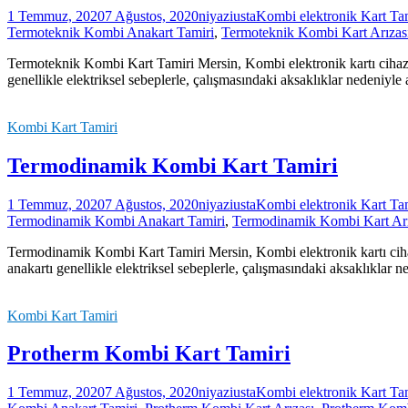
1 Temmuz, 2020
7 Ağustos, 2020
niyaziusta
Kombi elektronik Kart Ta
Termoteknik Kombi Anakart Tamiri
,
Termoteknik Kombi Kart Arızas
Termoteknik Kombi Kart Tamiri Mersin, Kombi elektronik kartı cihazın
genellikle elektriksel sebeplerle, çalışmasındaki aksaklıklar nedeniyl
Kombi Kart Tamiri
Termodinamik Kombi Kart Tamiri
1 Temmuz, 2020
7 Ağustos, 2020
niyaziusta
Kombi elektronik Kart Ta
Termodinamik Kombi Anakart Tamiri
,
Termodinamik Kombi Kart Arı
Termodinamik Kombi Kart Tamiri Mersin, Kombi elektronik kartı cihaz
anakartı genellikle elektriksel sebeplerle, çalışmasındaki aksaklıklar
Kombi Kart Tamiri
Protherm Kombi Kart Tamiri
1 Temmuz, 2020
7 Ağustos, 2020
niyaziusta
Kombi elektronik Kart Ta