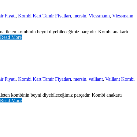
r Fiyatı
,
Kombi Kart Tamir Fiyatları
,
mersin
,
Viessmann
,
Viessmann
ana ileten kombinin beyni diyebileceğimiz parçadır. Kombi anakartı
Read More
r Fiyatı
,
Kombi Kart Tamir Fiyatları
,
mersin
,
vaillant
,
Vaillant Kombi
 ileten kombinin beyni diyebileceğimiz parçadır. Kombi anakartı
Read More