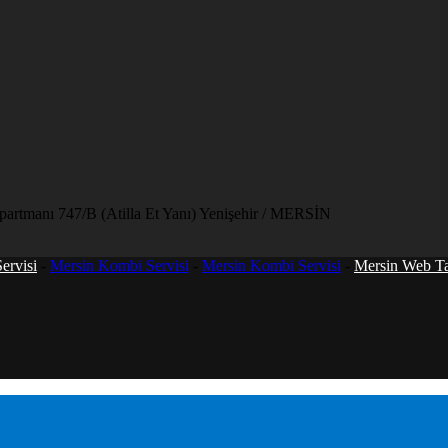
artmanı 747/B (Atilla Et Yanı) Yenişehir / MERSİN
ervisi
-
Mersin Kombi Servisi
-
Mersin Kombi Servisi
-
Mersin Web T