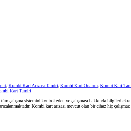
miri
,
Kombi Kart Arızası Tamiri
,
Kombi Kart Onarım
,
Kombi Kart Tami
mbi Kart Tamiri
m çalışma sistemini kontrol eden ve çalışması hakkında bilgileri ekra
e arızalanmaktadır. Kombi kart arızası mevcut olan bir cihaz hiç çalışmaz