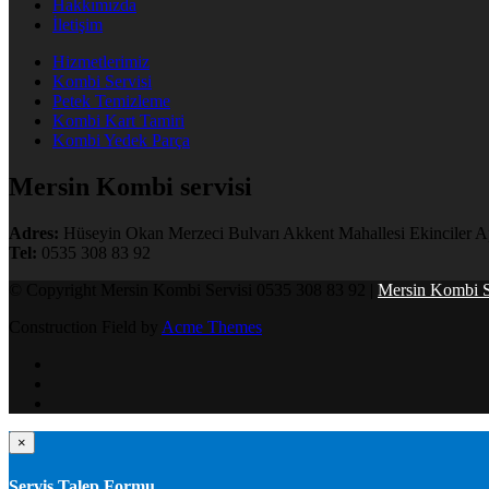
Hakkımızda
İletişim
Hizmetlerimiz
Kombi Servisi
Petek Temizleme
Kombi Kart Tamiri
Kombi Yedek Parça
Mersin Kombi servisi
Adres:
Hüseyin Okan Merzeci Bulvarı Akkent Mahallesi Ekinciler Ap
Tel:
0535 308 83 92
© Copyright Mersin Kombi Servisi 0535 308 83 92 |
Mersin Kombi S
Construction Field by
Acme Themes
×
Servis Talep Formu