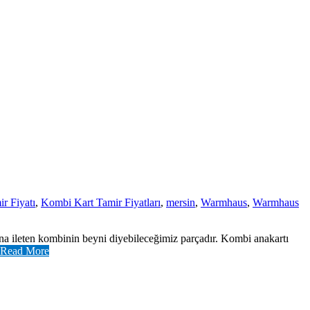
r Fiyatı
,
Kombi Kart Tamir Fiyatları
,
mersin
,
Warmhaus
,
Warmhaus
na ileten kombinin beyni diyebileceğimiz parçadır. Kombi anakartı
Read More