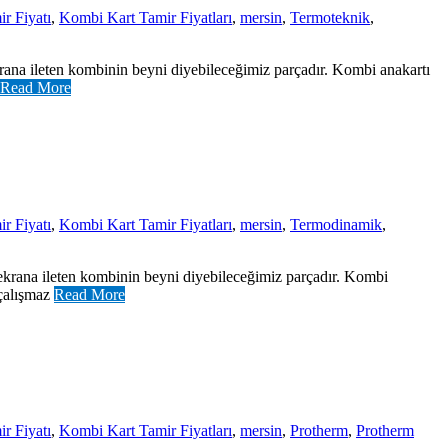
r Fiyatı
,
Kombi Kart Tamir Fiyatları
,
mersin
,
Termoteknik
,
rana ileten kombinin beyni diyebileceğimiz parçadır. Kombi anakartı
Read More
r Fiyatı
,
Kombi Kart Tamir Fiyatları
,
mersin
,
Termodinamik
,
ekrana ileten kombinin beyni diyebileceğimiz parçadır. Kombi
 çalışmaz
Read More
r Fiyatı
,
Kombi Kart Tamir Fiyatları
,
mersin
,
Protherm
,
Protherm