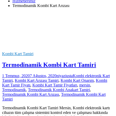
Hizmetlerimiz
Termodinamik Kombi Kart Arızası
Kombi Kart Tamiri
Termodinamik Kombi Kart Tamiri
1 Temmuz, 2020
7 Ağustos, 2020
niyaziusta
Kombi elektronik Kart
Tamiri
,
Kombi Kart Arızası Tamiri
,
Kombi Kart Onarım
,
Kombi
Kart Tamir Fiyatı
,
Kombi Kart Tamir Fiyatları
,
mersin
,
Termodinamik
,
Termodinamik Kombi Anakart Tamiri
,
Termodinamik Kombi Kart Arızası
,
Termodinamik Kombi Kart
Tamiri
Termodinamik Kombi Kart Tamiri Mersin, Kombi elektronik kartı
cihazın tüm çalışma sistemini kontrol eden ve çalışması hakkında