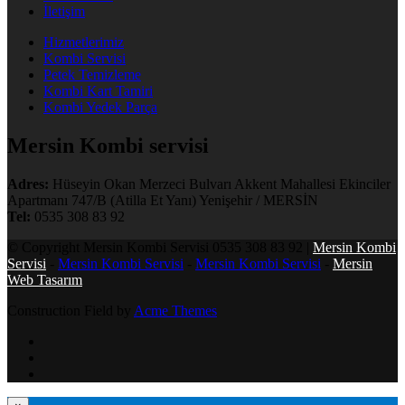
İletişim
Hizmetlerimiz
Kombi Servisi
Petek Temizleme
Kombi Kart Tamiri
Kombi Yedek Parça
Mersin Kombi servisi
Adres:
Hüseyin Okan Merzeci Bulvarı Akkent Mahallesi Ekinciler
Apartmanı 747/B (Atilla Et Yanı) Yenişehir / MERSİN
Tel:
0535 308 83 92
© Copyright Mersin Kombi Servisi 0535 308 83 92 |
Mersin Kombi
Servisi
-
Mersin Kombi Servisi
-
Mersin Kombi Servisi
-
Mersin
Web Tasarım
Construction Field by
Acme Themes