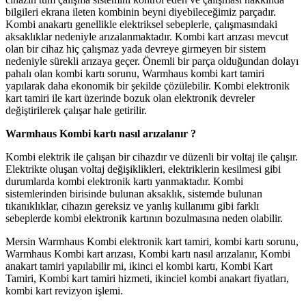
bilgileri ekrana ileten kombinin beyni diyebileceğimiz parçadır.
Kombi anakartı genellikle elektriksel sebeplerle, çalışmasındaki
aksaklıklar nedeniyle arızalanmaktadır. Kombi kart arızası mevcut
olan bir cihaz hiç çalışmaz yada devreye girmeyen bir sistem
nedeniyle sürekli arızaya geçer. Önemli bir parça olduğundan dolayı
pahalı olan kombi kartı sorunu, Warmhaus kombi kart tamiri
yapılarak daha ekonomik bir şekilde çözülebilir. Kombi elektronik
kart tamiri ile kart üzerinde bozuk olan elektronik devreler
değiştirilerek çalışar hale getirilir.
Warmhaus Kombi kartı nasıl arızalanır ?
Kombi elektrik ile çalışan bir cihazdır ve düzenli bir voltaj ile çalışır.
Elektrikte oluşan voltaj değişiklikleri, elektriklerin kesilmesi gibi
durumlarda kombi elektronik kartı yanmaktadır. Kombi
sistemlerinden birisinde bulunan aksaklık, sistemde bulunan
tıkanıklıklar, cihazın gereksiz ve yanlış kullanımı gibi farklı
sebeplerde kombi elektronik kartının bozulmasına neden olabilir.
Mersin Warmhaus Kombi elektronik kart tamiri, kombi kartı sorunu,
Warmhaus Kombi kart arızası, Kombi kartı nasıl arızalanır, Kombi
anakart tamiri yapılabilir mi, ikinci el kombi kartı, Kombi Kart
Tamiri, Kombi kart tamiri hizmeti, ikinciel kombi anakart fiyatları,
kombi kart revizyon işlemi.