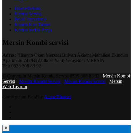
Hizmetlerimiz
Kombi Servisi
Petek Temizleme
Kombi Kart Tamiri
Kombi Yedek Parça
Mersin Kombi servisi
Adres:
Hüseyin Okan Merzeci Bulvarı Akkent Mahallesi Ekinciler
Apartmanı 747/B (Atilla Et Yanı) Yenişehir / MERSİN
Tel:
0535 308 83 92
© Copyright Mersin Kombi Servisi 0535 308 83 92 |
Mersin Kombi
Servisi
-
Mersin Kombi Servisi
-
Mersin Kombi Servisi
-
Mersin
Web Tasarım
Construction Field by
Acme Themes
×