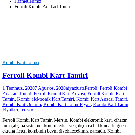
Hizmetlerimiz
Ferroli Kombi Anakart Tamiri
Kombi Kart Tamiri
Ferroli Kombi Kart Tamiri
1 Temmuz, 2020
7 Ağustos, 2020
niyaziusta
Ferroli
,
Ferroli Kombi
Anakart Tamiri
,
Ferroli Kombi Kart Arızası
,
Ferroli Kombi Kart
Tamiri
,
Kombi elektronik Kart Tamiri
,
Kombi Kart Arızası Tamiri
,
Kombi Kart Onarım
,
Kombi Kart Tamir Fiyatı
,
Kombi Kart Tamir
Fiyatları
,
mersin
Ferroli Kombi Kart Tamiri Mersin, Kombi elektronik kartı cihazın
tüm çalışma sistemini kontrol eden ve çalışması hakkında bilgileri
ekrana ileten kombinin beyni diyebileceğimiz parçadır. Kombi