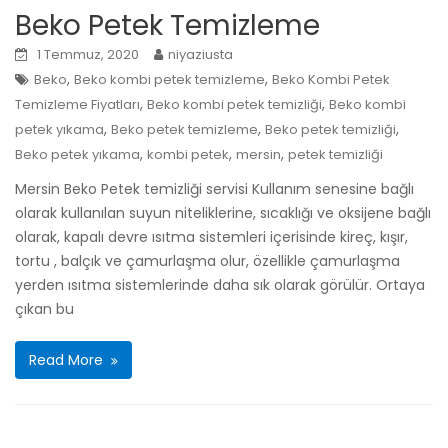
Beko Petek Temizleme
1 Temmuz, 2020
niyaziusta
,
,
Beko
Beko kombi petek temizleme
Beko Kombi Petek
,
,
Temizleme Fiyatları
Beko kombi petek temizliği
Beko kombi
,
,
,
petek yıkama
Beko petek temizleme
Beko petek temizliği
,
,
,
Beko petek yıkama
kombi petek
mersin
petek temizliği
Mersin Beko Petek temizliği servisi Kullanım senesine bağlı
olarak kullanılan suyun niteliklerine, sıcaklığı ve oksijene bağlı
olarak, kapalı devre ısıtma sistemleri içerisinde kireç, kışır,
tortu , balçık ve çamurlaşma olur, özellikle çamurlaşma
yerden ısıtma sistemlerinde daha sık olarak görülür. Ortaya
çıkan bu
Read More