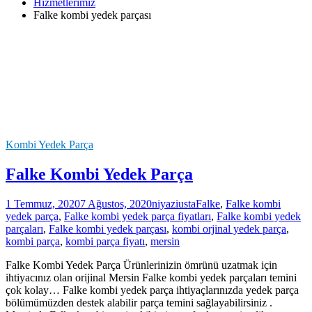
Hizmetlerimiz
Falke kombi yedek parçası
Kombi Yedek Parça
Falke Kombi Yedek Parça
1 Temmuz, 2020
7 Ağustos, 2020
niyaziusta
Falke
,
Falke kombi
yedek parça
,
Falke kombi yedek parça fiyatları
,
Falke kombi yedek
parçaları
,
Falke kombi yedek parçası
,
kombi orjinal yedek parça
,
kombi parça
,
kombi parça fiyatı
,
mersin
Falke Kombi Yedek Parça Ürünlerinizin ömrünü uzatmak için
ihtiyacınız olan orijinal Mersin Falke kombi yedek parçaları temini
çok kolay… Falke kombi yedek parça ihtiyaçlarınızda yedek parça
bölümümüzden destek alabilir parça temini sağlayabilirsiniz .