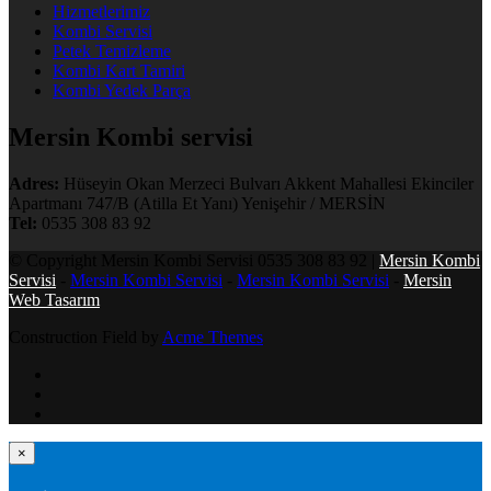
Hizmetlerimiz
Kombi Servisi
Petek Temizleme
Kombi Kart Tamiri
Kombi Yedek Parça
Mersin Kombi servisi
Adres:
Hüseyin Okan Merzeci Bulvarı Akkent Mahallesi Ekinciler
Apartmanı 747/B (Atilla Et Yanı) Yenişehir / MERSİN
Tel:
0535 308 83 92
© Copyright Mersin Kombi Servisi 0535 308 83 92 |
Mersin Kombi
Servisi
-
Mersin Kombi Servisi
-
Mersin Kombi Servisi
-
Mersin
Web Tasarım
Construction Field by
Acme Themes
×