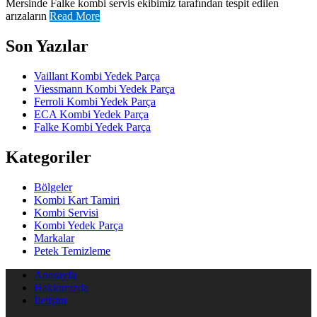
Mersinde Falke kombi servis ekibimiz tarafından tespit edilen
arızaların
Read More
Son Yazılar
Vaillant Kombi Yedek Parça
Viessmann Kombi Yedek Parça
Ferroli Kombi Yedek Parça
ECA Kombi Yedek Parça
Falke Kombi Yedek Parça
Kategoriler
Bölgeler
Kombi Kart Tamiri
Kombi Servisi
Kombi Yedek Parça
Markalar
Petek Temizleme
Anasayfa
Hakkımızda
İletişim