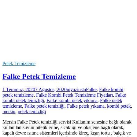
Petek Temizleme
Falke Petek Temizleme
1 Temmuz, 2020
7 Ağustos, 2020
niyaziusta
Falke
,
Falke kombi
petek temizleme
,
Falke Kombi Petek Temizleme Fiyatları
,
Falke
kombi petek temizliği
,
Falke kombi petek yıkama
,
Falke petek
temizleme
,
Falke petek temizliği
,
Falke petek yıkama
,
kombi petek
,
mersin
,
petek temizliği
Mersin Falke Petek temizliği servisi Kullanım senesine bağlı olarak
kullanılan suyun niteliklerine, sıcaklığı ve oksijene bağlı olarak,
kapalı devre ısıtma sistemleri içerisinde kireç, kışır, tortu , balçık ve