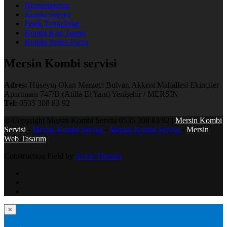
Hizmetlerimiz
Kombi Servisi
Petek Temizleme
Kombi Kart Tamiri
Kombi Yedek Parça
Mersin Kombi servisi
Adres:
Hüseyin Okan Merzeci Bulvarı Akkent Mahallesi Ekinciler
Apartmanı 747/B (Atilla Et Yanı) Yenişehir / MERSİN
Tel:
0535 308 83 92
© Copyright Mersin Kombi Servisi 0535 308 83 92 |
Mersin Kombi
Servisi
-
Mersin Kombi Servisi
-
Mersin Kombi Servisi
-
Mersin
Web Tasarım
Construction Field by
Acme Themes
×