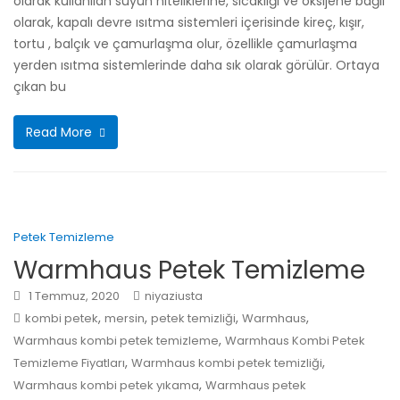
olarak kullanılan suyun niteliklerine, sıcaklığı ve oksijene bağlı
olarak, kapalı devre ısıtma sistemleri içerisinde kireç, kışır,
tortu , balçık ve çamurlaşma olur, özellikle çamurlaşma
yerden ısıtma sistemlerinde daha sık olarak görülür. Ortaya
çıkan bu
Read More
Petek Temizleme
Warmhaus Petek Temizleme
1 Temmuz, 2020
niyaziusta
,
,
,
,
kombi petek
mersin
petek temizliği
Warmhaus
,
Warmhaus kombi petek temizleme
Warmhaus Kombi Petek
,
,
Temizleme Fiyatları
Warmhaus kombi petek temizliği
,
Warmhaus kombi petek yıkama
Warmhaus petek