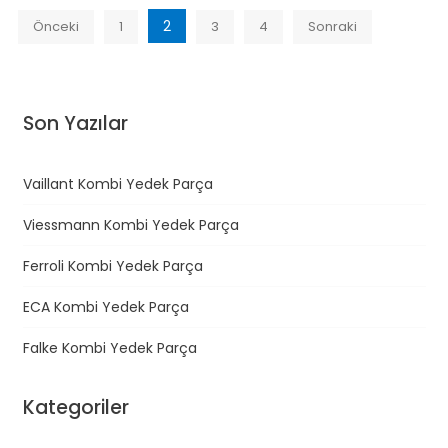
2
Önceki
1
3
4
Sonraki
Y
a
z
Son Yazılar
ı
d
o
Vaillant Kombi Yedek Parça
l
Viessmann Kombi Yedek Parça
a
Ferroli Kombi Yedek Parça
ş
ı
ECA Kombi Yedek Parça
m
Falke Kombi Yedek Parça
ı
Kategoriler