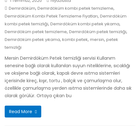
1 Temmuz, 2020
niyaziusta
,
,
Demirdöküm
Demirdöküm kombi petek temizleme
,
Demirdöküm Kombi Petek Temizleme Fiyatları
Demirdöküm
,
,
kombi petek temizliği
Demirdöküm kombi petek yıkama
,
,
Demirdöküm petek temizleme
Demirdöküm petek temizliği
,
,
,
Demirdöküm petek yıkama
kombi petek
mersin
petek
temizliği
Mersin Demirdöküm Petek temizliği servisi Kullanım
senesine bağlı olarak kullanılan suyun niteliklerine, sıcaklığı
ve oksijene bağlı olarak, kapalı devre ısıtma sistemleri
içerisinde kireç, kışır, tortu , balçık ve çamurlaşma olur,
özellikle çamurlaşma yerden ısıtma sistemlerinde daha sık
olarak görülür. Ortaya çıkan bu
Read More