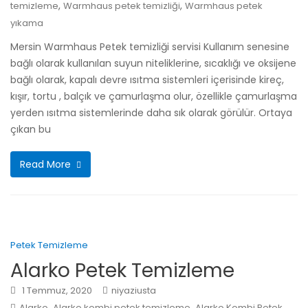
,
,
temizleme
Warmhaus petek temizliği
Warmhaus petek
yıkama
Mersin Warmhaus Petek temizliği servisi Kullanım senesine
bağlı olarak kullanılan suyun niteliklerine, sıcaklığı ve oksijene
bağlı olarak, kapalı devre ısıtma sistemleri içerisinde kireç,
kışır, tortu , balçık ve çamurlaşma olur, özellikle çamurlaşma
yerden ısıtma sistemlerinde daha sık olarak görülür. Ortaya
çıkan bu
Read More
Petek Temizleme
Alarko Petek Temizleme
1 Temmuz, 2020
niyaziusta
,
,
Alarko
Alarko kombi petek temizleme
Alarko Kombi Petek