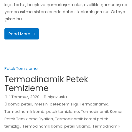
kışır, tortu , balçık ve çamurlaşma olur, özellikle çamurlaşma
yerden ısıtma sistemlerinde daha sık olarak görülür. Ortaya
çıkan bu
Read More
Petek Temizleme
Termodinamik Petek
Temizleme
1 Temmuz, 2020
niyaziusta
,
,
,
,
kombi petek
mersin
petek temizliği
Termodinamik
,
Termodinamik kombi petek temizleme
Termodinamik Kombi
,
Petek Temizleme Fiyatları
Termodinamik kombi petek
,
,
temizliği
Termodinamik kombi petek yıkama
Termodinamik