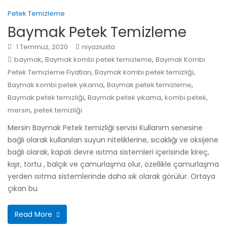
Petek Temizleme
Baymak Petek Temizleme
1 Temmuz, 2020
niyaziusta
,
,
baymak
Baymak kombi petek temizleme
Baymak Kombi
,
,
Petek Temizleme Fiyatları
Baymak kombi petek temizliği
,
,
Baymak kombi petek yıkama
Baymak petek temizleme
,
,
,
Baymak petek temizliği
Baymak petek yıkama
kombi petek
,
mersin
petek temizliği
Mersin Baymak Petek temizliği servisi Kullanım senesine
bağlı olarak kullanılan suyun niteliklerine, sıcaklığı ve oksijene
bağlı olarak, kapalı devre ısıtma sistemleri içerisinde kireç,
kışır, tortu , balçık ve çamurlaşma olur, özellikle çamurlaşma
yerden ısıtma sistemlerinde daha sık olarak görülür. Ortaya
çıkan bu
Read More