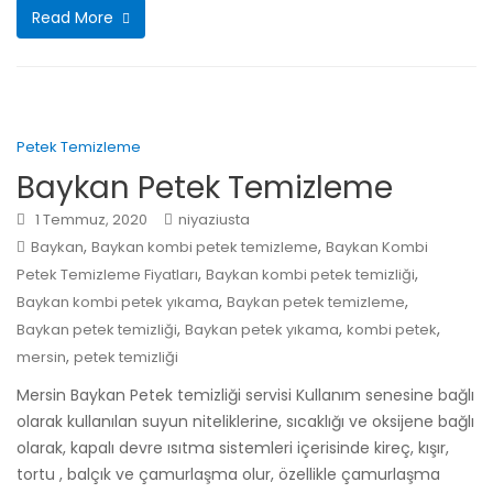
Read More
Petek Temizleme
Baykan Petek Temizleme
1 Temmuz, 2020
niyaziusta
,
,
Baykan
Baykan kombi petek temizleme
Baykan Kombi
,
,
Petek Temizleme Fiyatları
Baykan kombi petek temizliği
,
,
Baykan kombi petek yıkama
Baykan petek temizleme
,
,
,
Baykan petek temizliği
Baykan petek yıkama
kombi petek
,
mersin
petek temizliği
Mersin Baykan Petek temizliği servisi Kullanım senesine bağlı
olarak kullanılan suyun niteliklerine, sıcaklığı ve oksijene bağlı
olarak, kapalı devre ısıtma sistemleri içerisinde kireç, kışır,
tortu , balçık ve çamurlaşma olur, özellikle çamurlaşma