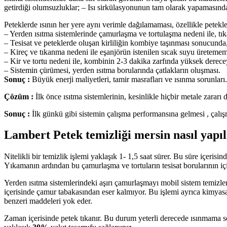
getirdiği olumsuzluklar; – Isı sirkülasyonunun tam olarak yapamasın
Peteklerde ısının her yere aynı verimle dağılamaması, özellikle petekler
– Yerden ısıtma sistemlerinde çamurlaşma ve tortulaşma nedeni ile, tıka
– Tesisat ve peteklerde oluşan kirliliğin kombiye taşınması sonucunda
– Kireç ve tıkanma nedeni ile eşanjörün istenilen sıcak suyu üretemem
– Kir ve tortu nedeni ile, kombinin 2-3 dakika zarfında yüksek derec
– Sistemin çürümesi, yerden ısıtma borularında çatlakların oluşması.
Sonuç :
Büyük enerji maliyetleri, tamir masrafları ve ısınma sorunları.
Çözüm :
İlk önce ısıtma sistemlerinin, kesinlikle hiçbir metale zara
Sonuç :
İlk günkü gibi sistemin çalışma performansına gelmesi , çalışm
Lambert Petek temizliği mersin nasıl yapıl
Nitelikli bir temizlik işlemi yaklaşık 1- 1,5 saat sürer. Bu süre içerisi
Yıkamanın ardından bu çamurlaşma ve tortuların tesisat borularının i
Yerden ısıtma sistemlerindeki aşırı çamurlaşmayı mobil sistem temizlem
içerisinde çamur tabakasından eser kalmıyor. Bu işlemi ayrıca kimyasall
benzeri maddeleri yok eder.
Zaman içerisinde petek tıkanır. Bu durum yeterli derecede ısınmama so