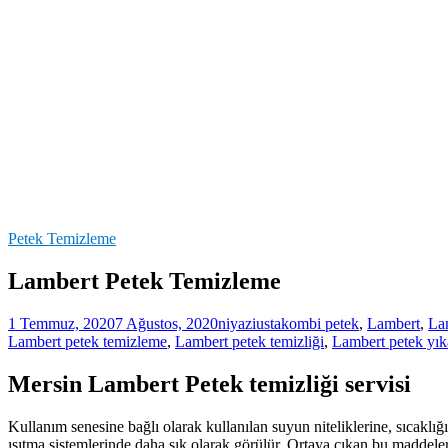
Petek Temizleme
Lambert Petek Temizleme
1 Temmuz, 2020
7 Ağustos, 2020
niyaziusta
kombi petek
,
Lambert
,
La
Lambert petek temizleme
,
Lambert petek temizliği
,
Lambert petek yı
Mersin Lambert Petek temizliği servisi
Kullanım senesine bağlı olarak kullanılan suyun niteliklerine, sıcaklığı
ısıtma sistemlerinde daha sık olarak görülür. Ortaya çıkan bu maddele