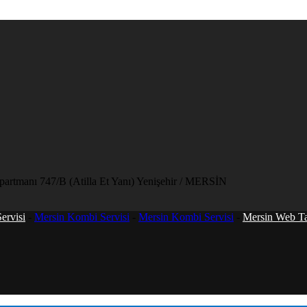
artmanı 747/B (Atilla Et Yanı) Yenişehir / MERSİN
ervisi
-
Mersin Kombi Servisi
-
Mersin Kombi Servisi
-
Mersin Web T