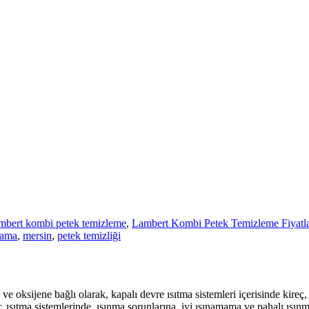
mbert kombi petek temizleme
,
Lambert Kombi Petek Temizleme Fiyatla
kama
,
mersin
,
petek temizliği
 ve oksijene bağlı olarak, kapalı devre ısıtma sistemleri içerisinde kireç
r, ısıtma sistemlerinde, ısınma sorunlarına, iyi ısınamama ve pahalı ısı