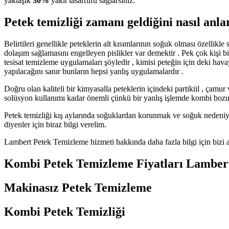
yaklaşık
30%
yakıt tasarrufu sağlarsınız.
Petek temizliği zamanı geldiğini nasıl anla
Belirtileri genellikle peteklerin alt kısımlarının soğuk olması özellik
dolaşım sağlamasını engelleyen pislikler var demektir . Pek çok kişi b
tesisat temizleme uygulamaları şöyledir , kimisi peteğin için deki hava
yapılacağını sanır bunların hepsi yanlış uygulamalardır .
Doğru olan kaliteli bir kimyasalla peteklerin içindeki partikül , çamu
solüsyon kullanımı kadar önemli çünkü bir yanlış işlemde kombi bozulabil
Petek temizliği kış aylarında soğuklardan korunmak ve soğuk nedeniyle 
diyenler için biraz bilgi verelim.
Lambert Petek Temizleme hizmeti hakkında daha fazla bilgi için bizi 
Kombi Petek Temizleme Fiyatları Lamber
Makinasız Petek Temizleme
Kombi Petek Temizliği