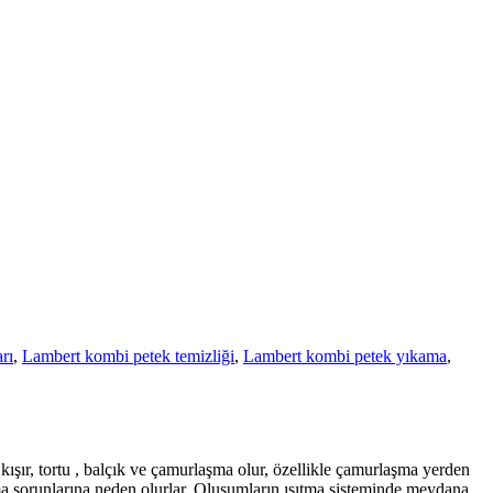
rı
,
Lambert kombi petek temizliği
,
Lambert kombi petek yıkama
,
, kışır, tortu , balçık ve çamurlaşma olur, özellikle çamurlaşma yerden
nma sorunlarına neden olurlar. Oluşumların ısıtma sisteminde meydana