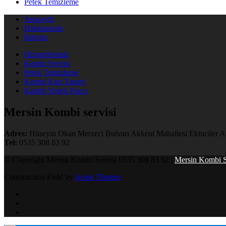
Petek Temizleme
Anasayfa
Hakkımızda
İletişim
Hizmetlerimiz
Kombi Servisi
Petek Temizleme
Kombi Kart Tamiri
Kombi Yedek Parça
Mersin Kombi servisi
Adres:
Hüseyin Okan Merzeci Bulvarı Akkent Mahallesi Ekinciler Ap
Tel:
0535 308 83 92
© Copyright Mersin Kombi Servisi 0535 308 83 92 |
Mersin Kombi S
Construction Field by
Acme Themes