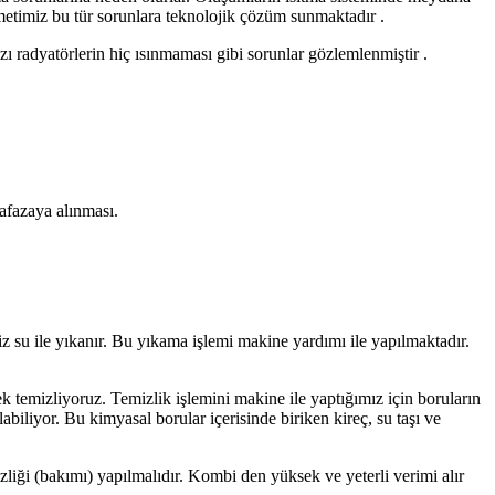
etimiz bu tür sorunlara teknolojik çözüm sunmaktadır .
azı radyatörlerin hiç ısınmaması gibi sorunlar gözlemlenmiştir .
hafazaya alınması.
emiz su ile yıkanır. Bu yıkama işlemi makine yardımı ile yapılmaktadır.
k temizliyoruz. Temizlik işlemini makine ile yaptığımız için boruların
biliyor. Bu kimyasal borular içerisinde biriken kireç, su taşı ve
liği (bakımı) yapılmalıdır. Kombi den yüksek ve yeterli verimi alır