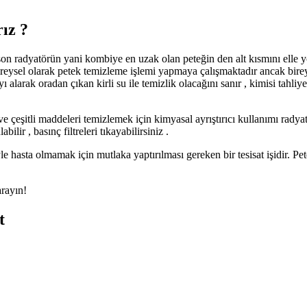
rız ?
le son radyatörün yani kombiye en uzak olan peteğin den alt kısmını elle 
ireysel olarak petek temizleme işlemi yapmaya çalışmaktadır ancak birey
yı alarak oradan çıkan kirli su ile temizlik olacağını sanır , kimisi tah
r ve çeşitli maddeleri temizlemek için kimyasal ayrıştırıcı kullanımı rad
ir , basınç filtreleri tıkayabilirsiniz .
hasta olmamak için mutlaka yaptırılması gereken bir tesisat işidir. Pet
arayın!
t