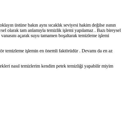
yoklayın üstüne bakın aynı sıcaklık seviyesi hakim değilse ısının
sel olarak tam anlamıyla temizlik işlemi yapılamaz . Bazı bireysel
liye vanasını açarak suyu tamamen boşaltarak temizleme işlemi
yatör temizleme işlemin en önemli faktörüdür . Devamı da en az
ekleri nasıl temizlerim kendim petek temizliği yapabilir miyim