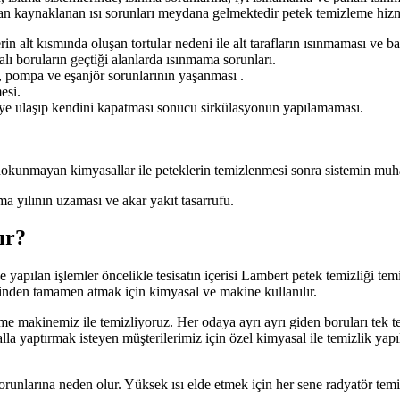
dan kaynaklanan ısı sorunları meydana gelmektedir petek temizleme hizm
in alt kısmında oluşan tortular nedeni ile alt tarafların ısınmaması ve b
lı boruların geçtiği alanlarda ısınmama sorunları.
, pompa ve eşanjör sorunlarının yaşanması .
esi.
eye ulaşıp kendini kapatması sonucu sirkülasyonun yapılamaması.
rı dokunmayan kimyasallar ile peteklerin temizlenmesi sonra sistemin mu
a yılının uzaması ve akar yakıt tasarrufu.
ır?
nde yapılan işlemler öncelikle tesisatın içerisi Lambert petek temizliği t
çinden tamamen atmak için kimyasal ve makine kullanılır.
e makinemiz ile temizliyoruz. Her odaya ayrı ayrı giden boruları tek te
a yaptırmak isteyen müşterilerimiz için özel kimyasal ile temizlik yapıla
runlarına neden olur. Yüksek ısı elde etmek için her sene radyatör temiz