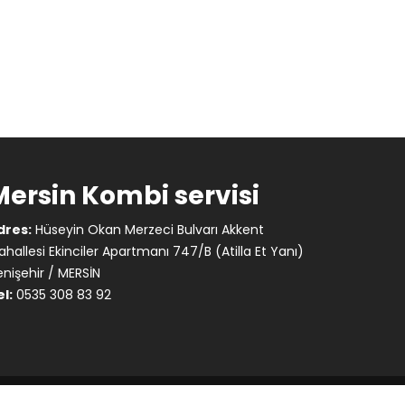
Mersin Kombi servisi
dres:
Hüseyin Okan Merzeci Bulvarı Akkent
hallesi Ekinciler Apartmanı 747/B (Atilla Et Yanı)
nişehir / MERSİN
l:
0535 308 83 92