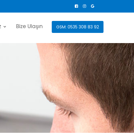
z
Bize Ulaşın
GSM: 0535 308 83 92