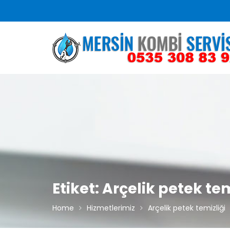
S
k
i
p
t
o
c
o
n
t
e
n
t
Etiket: Arçelik petek tem
Home
Hizmetlerimiz
Arçelik petek temizliği