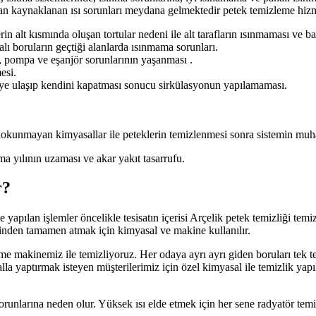
dan kaynaklanan ısı sorunları meydana gelmektedir petek temizleme hizm
in alt kısmında oluşan tortular nedeni ile alt tarafların ısınmaması ve b
lı boruların geçtiği alanlarda ısınmama sorunları.
, pompa ve eşanjör sorunlarının yaşanması .
esi.
eye ulaşıp kendini kapatması sonucu sirkülasyonun yapılamaması.
rı dokunmayan kimyasallar ile peteklerin temizlenmesi sonra sistemin mu
a yılının uzaması ve akar yakıt tasarrufu.
r?
nde yapılan işlemler öncelikle tesisatın içerisi Arçelik petek temizliği te
çinden tamamen atmak için kimyasal ve makine kullanılır.
e makinemiz ile temizliyoruz. Her odaya ayrı ayrı giden boruları tek te
a yaptırmak isteyen müşterilerimiz için özel kimyasal ile temizlik yapıla
runlarına neden olur. Yüksek ısı elde etmek için her sene radyatör temiz