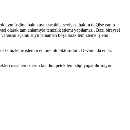
yoklayın üstüne bakın aynı sıcaklık seviyesi hakim değilse ısının
sel olarak tam anlamıyla temizlik işlemi yapılamaz . Bazı bireysel
liye vanasını açarak suyu tamamen boşaltarak temizleme işlemi
yatör temizleme işlemin en önemli faktörüdür . Devamı da en az
ekleri nasıl temizlerim kendim petek temizliği yapabilir miyim