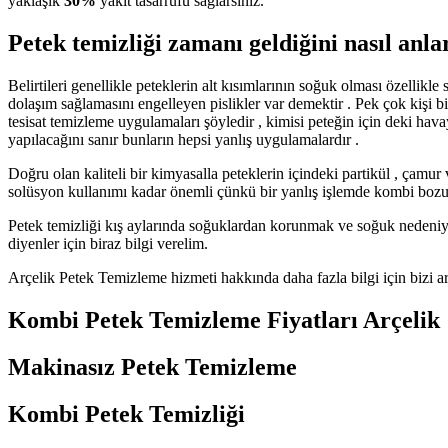
yaklaşık
30%
yakıt tasarrufu sağlarsınız.
Petek temizliği zamanı geldiğini nasıl anla
Belirtileri genellikle peteklerin alt kısımlarının soğuk olması özellik
dolaşım sağlamasını engelleyen pislikler var demektir . Pek çok kişi b
tesisat temizleme uygulamaları şöyledir , kimisi peteğin için deki hava
yapılacağını sanır bunların hepsi yanlış uygulamalardır .
Doğru olan kaliteli bir kimyasalla peteklerin içindeki partikül , çamu
solüsyon kullanımı kadar önemli çünkü bir yanlış işlemde kombi bozulabil
Petek temizliği kış aylarında soğuklardan korunmak ve soğuk nedeniyle 
diyenler için biraz bilgi verelim.
Arçelik Petek Temizleme hizmeti hakkında daha fazla bilgi için bizi a
Kombi Petek Temizleme Fiyatları Arçelik
Makinasız Petek Temizleme
Kombi Petek Temizliği