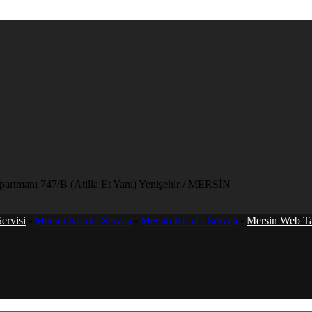
artmanı 747/B (Atilla Et Yanı) Yenişehir / MERSİN
ervisi
-
Mersin Kombi Servisi
-
Mersin Kombi Servisi
-
Mersin Web T