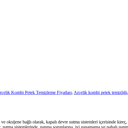
rçelik Kombi Petek Temizleme Fiyatları
,
Arçelik kombi petek temizliği
 ve oksijene bağlı olarak, kapalı devre ısıtma sistemleri içerisinde kireç
r, ısıtma sistemlerinde, ısınma sorunlarına, iyi ısınamama ve pahalı ısı