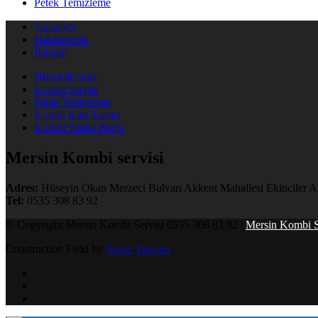
Petek Temizleme
Anasayfa
Hakkımızda
İletişim
Hizmetlerimiz
Kombi Servisi
Petek Temizleme
Kombi Kart Tamiri
Kombi Yedek Parça
Mersin Kombi servisi
Adres:
Hüseyin Okan Merzeci Bulvarı Akkent Mahallesi Ekinciler Ap
Tel:
0535 308 83 92
© Copyright Mersin Kombi Servisi 0535 308 83 92 |
Mersin Kombi S
Construction Field by
Acme Themes