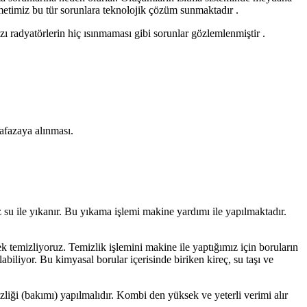
etimiz bu tür sorunlara teknolojik çözüm sunmaktadır .
azı radyatörlerin hiç ısınmaması gibi sorunlar gözlemlenmiştir .
hafazaya alınması.
miz su ile yıkanır. Bu yıkama işlemi makine yardımı ile yapılmaktadır.
k temizliyoruz. Temizlik işlemini makine ile yaptığımız için boruların
biliyor. Bu kimyasal borular içerisinde biriken kireç, su taşı ve
liği (bakımı) yapılmalıdır. Kombi den yüksek ve yeterli verimi alır