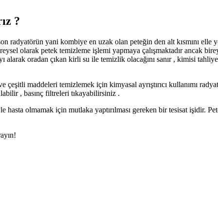
rız ?
le son radyatörün yani kombiye en uzak olan peteğin den alt kısmını elle 
ireysel olarak petek temizleme işlemi yapmaya çalışmaktadır ancak birey
yı alarak oradan çıkan kirli su ile temizlik olacağını sanır , kimisi tah
r ve çeşitli maddeleri temizlemek için kimyasal ayrıştırıcı kullanımı rad
ir , basınç filtreleri tıkayabilirsiniz .
hasta olmamak için mutlaka yaptırılması gereken bir tesisat işidir. Pet
rayın!