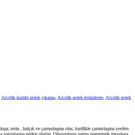
,
Arçelik kombi petek yıkama
,
Arçelik petek temizleme
,
Arçelik petek
, kışır, tortu , balçık ve çamurlaşma olur, özellikle çamurlaşma yerden
nma sorunlarına neden olurlar. Oluşumların ısıtma sisteminde meydana