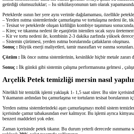
getirdiği olumsuzluklar; – Isı sirkülasyonunun tam olarak yapamasın
Peteklerde ısının her yere aynı verimle dağılamaması, özellikle petekler
– Yerden ısıtma sistemlerinde çamurlaşma ve tortulaşma nedeni ile, tıka
– Tesisat ve peteklerde oluşan kirliliğin kombiye taşınması sonucunda
– Kireç ve tıkanma nedeni ile eşanjörün istenilen sıcak suyu üretemem
– Kir ve tortu nedeni ile, kombinin 2-3 dakika zarfında yüksek derec
– Sistemin çürümesi, yerden ısıtma borularında çatlakların oluşması.
Sonuç :
Büyük enerji maliyetleri, tamir masrafları ve ısınma sorunları.
Çözüm :
İlk önce ısıtma sistemlerinin, kesinlikle hiçbir metale zara
Sonuç :
İlk günkü gibi sistemin çalışma performansına gelmesi , çalışm
Arçelik Petek temizliği mersin nasıl yapılı
Nitelikli bir temizlik işlemi yaklaşık 1- 1,5 saat sürer. Bu süre içerisi
Yıkamanın ardından bu çamurlaşma ve tortuların tesisat borularının i
Yerden ısıtma sistemlerindeki aşırı çamurlaşmayı mobil sistem temizlem
içerisinde çamur tabakasından eser kalmıyor. Bu işlemi ayrıca kimyasall
benzeri maddeleri yok eder.
Zaman içerisinde petek tıkanır. Bu durum yeterli derecede ısınmama so