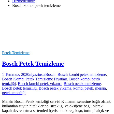
Hizmetlerimiz
Bosch kombi petek temizleme
Petek Temizleme
Bosch Petek Temizleme
1 Temmuz, 2020
niyaziusta
Bosch
,
Bosch kombi petek temizleme
,
Bosch Kombi Petek Temizleme Fiyatları
,
Bosch kombi petek
temizliği
,
Bosch kombi petek yıkama
,
Bosch petek temizleme
,
Bosch petek temizliği
,
Bosch petek yıkama
,
kombi petek
,
mersin
,
petek temizliği
Mersin Bosch Petek temizliği servisi Kullanım senesine bağlı olarak
kullanılan suyun niteliklerine, sıcaklığı ve oksijene bağlı olarak,
kapalı devre ısıtma sistemleri içerisinde kireç, kışır, tortu , balçık ve