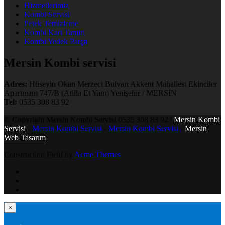
Hizmetlerimiz
Kombi Servisi
Petek Temizleme
Kombi Kart Tamiri
Kombi Yedek Parça
Mersin Kombi servisi
Adres:
Hüseyin Okan Merzeci Bulvarı Akkent Mahallesi Ekinciler
Apartmanı 747/B (Atilla Et Yanı) Yenişehir / MERSİN
Tel:
0535 308 83 92
© Copyright Mersin Kombi Servisi 0535 308 83 92 |
Mersin Kombi
Servisi
-
Mersin Kombi Servisi
-
Mersin Kombi Servisi
-
Mersin
Web Tasarım
Construction Field by
Acme Themes
×