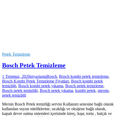
Petek Temizleme
Bosch Petek Temizleme
1 Temmuz, 2020
niyaziusta
Bosch
,
Bosch kombi petek temizleme
,
Bosch Kombi Petek Temizleme Fiyatları
,
Bosch kombi petek
temizliği
,
Bosch kombi petek yıkama
,
Bosch petek temizleme
,
Bosch petek temizliği
,
Bosch petek yıkama
,
kombi petek
,
mersin
,
petek temizliği
Mersin Bosch Petek temizliği servisi Kullanım senesine bağlı olarak
kullanılan suyun niteliklerine, sıcaklığı ve oksijene bağlı olarak,
kapalı devre ısıtma sistemleri içerisinde kireç, kışır, tortu , balçık ve