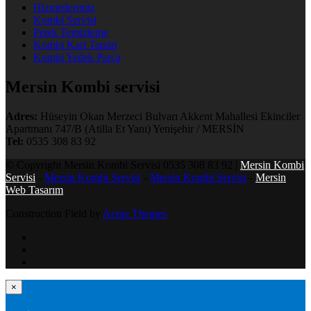
Hizmetlerimiz
Kombi Servisi
Petek Temizleme
Kombi Kart Tamiri
Kombi Yedek Parça
Mersin Kombi servisi
Adres:
Hüseyin Okan Merzeci Bulvarı Akkent Mahallesi Ekinciler
Apartmanı 747/B (Atilla Et Yanı) Yenişehir / MERSİN
Tel:
0535 308 83 92
© Copyright Mersin Kombi Servisi 0535 308 83 92 |
Mersin Kombi
Servisi
-
Mersin Kombi Servisi
-
Mersin Kombi Servisi
-
Mersin
Web Tasarım
Construction Field by
Acme Themes
×