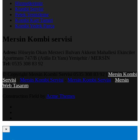
Hizmetlerimiz
Kombi Servisi
Petek Temizleme
Kombi Kart Tamiri
Kombi Yedek Parça
Mersin Kombi servisi
Adres:
Hüseyin Okan Merzeci Bulvarı Akkent Mahallesi Ekinciler
Apartmanı 747/B (Atilla Et Yanı) Yenişehir / MERSİN
Tel:
0535 308 83 92
© Copyright Mersin Kombi Servisi 0535 308 83 92 |
Mersin Kombi
Servisi
-
Mersin Kombi Servisi
-
Mersin Kombi Servisi
-
Mersin
Web Tasarım
Construction Field by
Acme Themes
×