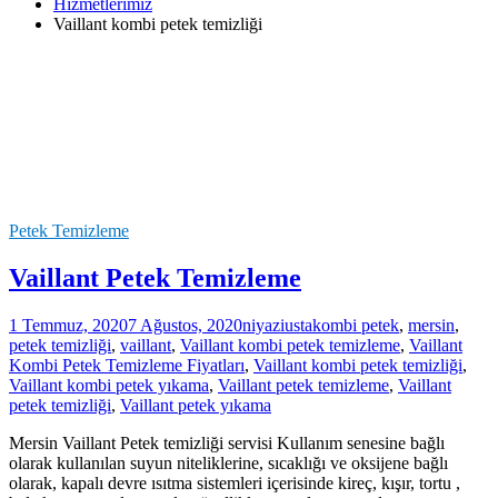
Hizmetlerimiz
Vaillant kombi petek temizliği
Petek Temizleme
Vaillant Petek Temizleme
1 Temmuz, 2020
7 Ağustos, 2020
niyaziusta
kombi petek
,
mersin
,
petek temizliği
,
vaillant
,
Vaillant kombi petek temizleme
,
Vaillant
Kombi Petek Temizleme Fiyatları
,
Vaillant kombi petek temizliği
,
Vaillant kombi petek yıkama
,
Vaillant petek temizleme
,
Vaillant
petek temizliği
,
Vaillant petek yıkama
Mersin Vaillant Petek temizliği servisi Kullanım senesine bağlı
olarak kullanılan suyun niteliklerine, sıcaklığı ve oksijene bağlı
olarak, kapalı devre ısıtma sistemleri içerisinde kireç, kışır, tortu ,