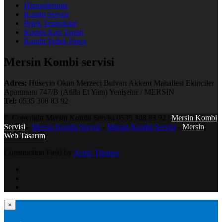
Hizmetlerimiz
Kombi Servisi
Petek Temizleme
Kombi Kart Tamiri
Kombi Yedek Parça
Mersin Kombi servisi
Adres:
Hüseyin Okan Merzeci Bulvarı Akkent Mahallesi Ekinciler
Apartmanı 747/B (Atilla Et Yanı) Yenişehir / MERSİN
Tel:
0535 308 83 92
© Copyright Mersin Kombi Servisi 0535 308 83 92 |
Mersin Kombi
Servisi
-
Mersin Kombi Servisi
-
Mersin Kombi Servisi
-
Mersin
Web Tasarım
Construction Field by
Acme Themes
×