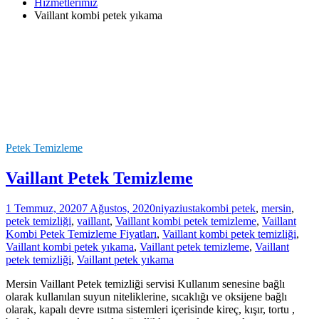
Hizmetlerimiz
Vaillant kombi petek yıkama
Petek Temizleme
Vaillant Petek Temizleme
1 Temmuz, 2020
7 Ağustos, 2020
niyaziusta
kombi petek
,
mersin
,
petek temizliği
,
vaillant
,
Vaillant kombi petek temizleme
,
Vaillant
Kombi Petek Temizleme Fiyatları
,
Vaillant kombi petek temizliği
,
Vaillant kombi petek yıkama
,
Vaillant petek temizleme
,
Vaillant
petek temizliği
,
Vaillant petek yıkama
Mersin Vaillant Petek temizliği servisi Kullanım senesine bağlı
olarak kullanılan suyun niteliklerine, sıcaklığı ve oksijene bağlı
olarak, kapalı devre ısıtma sistemleri içerisinde kireç, kışır, tortu ,