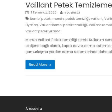
Vaillant Petek Temizleme
1 Temmuz, 2020
niyaziusta
,
,
,
,
kombi petek
mersin
petek temizliği
vaillant
Vail
,
,
Fiyatları
Vaillant kombi petek temizliği
Vaillant komb
Vaillant petek yıkama
Mersin Vaillant Petek temizliği servisi Kullanım sene
oksijene bağlı olarak, kapalı devre ısıtma sistemleri 
çamurlaşma yerden ısıtma sistemlerinde daha sık 
Read More
Anasayfa