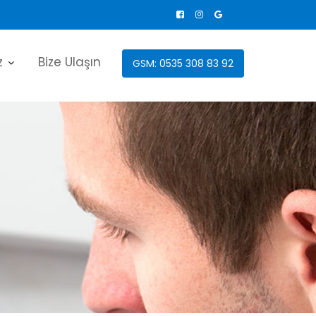
z
Bize Ulaşın
GSM: 0535 308 83 92