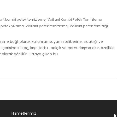
,
lant kombi petek temizleme
Vaillant Kombi Petek Temizleme
,
,
,
i petek yıkama
Vaillant petek temizleme
Vaillant petek temizliği
sine bağlı olarak kullanılan suyun niteliklerine, sıcaklığı ve
içerisinde kireç, kışır, tortu , balçık ve çamurlaşma olur, özellikle
olarak görülür. Ortaya çıkan bu
Hizmetlerimiz