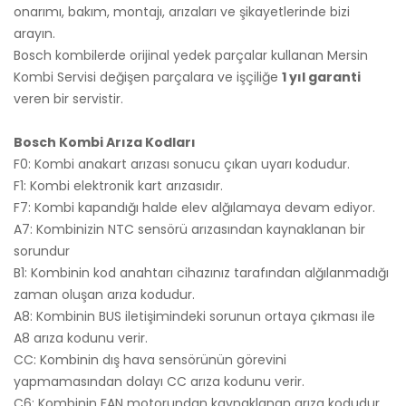
onarımı, bakım, montajı, arızaları ve şikayetlerinde bizi
arayın.
Bosch kombilerde orijinal yedek parçalar kullanan Mersin
Kombi Servisi değişen parçalara ve işçiliğe
1 yıl garanti
veren bir servistir.
Bosch Kombi Arıza Kodları
F0: Kombi anakart arızası sonucu çıkan uyarı kodudur.
F1: Kombi elektronik kart arızasıdır.
F7: Kombi kapandığı halde elev alğılamaya devam ediyor.
A7: Kombinizin NTC sensörü arızasından kaynaklanan bir
sorundur
B1: Kombinin kod anahtarı cihazınız tarafından alğılanmadığı
zaman oluşan arıza kodudur.
A8: Kombinin BUS iletişimindeki sorunun ortaya çıkması ile
A8 arıza kodunu verir.
CC: Kombinin dış hava sensörünün görevini
yapmamasından dolayı CC arıza kodunu verir.
C6: Kombinin FAN motorundan kaynaklanan arıza kodudur.