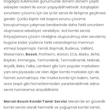
Doğalgaz kullanıcıları günümüzde dönem dönem çeşitli
sebepler nedeni ile sorun yaşayabilmektedir. Karşılaşılan
sorunların çözümü için ise iyi bir servis ile iletişime geçilmesi
gerekir. Çünkü kişinin tek başına sorunu çözüme
kavuşturmaya çalışması beraberinde daha farklı sorunların
oluşmasına sebebiyet verebiliyor. Acil kombi servisi
ihtiyaçlarınıza çözüm niteliğine oluşturulmuş olan servisimiz,
bugüne kadar yüzlerce farklı vatandaşımızı memnun
etmeyi başarmıştır. Ferroli, Baymak, Buderus, Vaillant,
Weissmann,
Bosch
, Protherm, Ariston, ECA, Alarko, Airfel,
Baykan, İmmergas, Termoteknik, Termodinamik, Maktek,
Arçelik, Beko, Falke, Lambert gibi tüm popüler markaların
yanı sıra piyasada var olan diğer kombi markaları için de
hizmet sunmaktayız. Her marka kombi için bakım, tamir,
arıza tespit gibi hizmetlerimizden yararlanabilmek adına
servis numaramızı arayabilirsiniz.
Mersin Bosch Kombi Tamir Servisi
. Mersin’de en güvenilir
kombi servisi olarak hermatik ve yoğuşmalı kombi tamiri,