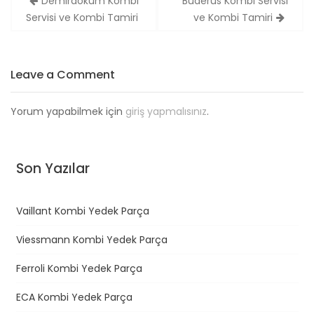
Demirdöküm Kombi
Buderus Kombi Servisi
Y
Servisi ve Kombi Tamiri
ve Kombi Tamiri
a
z
ı
Leave a Comment
d
o
Yorum yapabilmek için
giriş yapmalısınız
.
l
a
Son Yazılar
ş
ı
Vaillant Kombi Yedek Parça
m
ı
Viessmann Kombi Yedek Parça
Ferroli Kombi Yedek Parça
ECA Kombi Yedek Parça