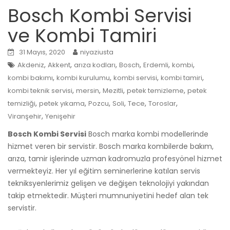
Bosch Kombi Servisi
ve Kombi Tamiri
31 Mayıs, 2020
niyaziusta
,
,
,
,
,
,
Akdeniz
Akkent
arıza kodları
Bosch
Erdemli
kombi
,
,
,
,
kombi bakımı
kombi kurulumu
kombi servisi
kombi tamiri
,
,
,
,
kombi teknik servisi
mersin
Mezitli
petek temizleme
petek
,
,
,
,
,
,
temizliği
petek yıkama
Pozcu
Soli
Tece
Toroslar
,
Viranşehir
Yenişehir
Bosch Kombi Servisi
Bosch marka kombi modellerinde
hizmet veren bir servistir. Bosch marka kombilerde bakım,
arıza, tamir işlerinde uzman kadromuzla profesyönel hizmet
vermekteyiz. Her yıl eğitim seminerlerine katılan servis
tekniksyenlerimiz gelişen ve değişen teknolojiyi yakından
takip etmektedir. Müşteri mumnuniyetini hedef alan tek
servistir.