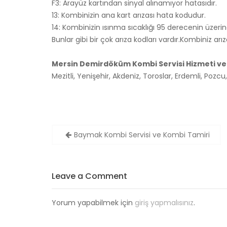
F3: Arayüz kartından sinyal alınamıyor hatasıdır.
13: Kombinizin ana kart arızası hata kodudur.
14: Kombinizin ısınma sıcaklığı 95 derecenin üzerin
Bunlar gibi bir çok arıza kodları vardır.Kombiniz ar
Mersin Demirdöküm Kombi Servisi Hizmeti ver
Mezitli, Yenişehir, Akdeniz, Toroslar, Erdemli, Pozcu
Baymak Kombi Servisi ve Kombi Tamiri
Y
a
z
Leave a Comment
ı
d
Yorum yapabilmek için
giriş yapmalısınız
.
o