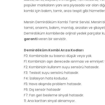
popüler markaların yanı sıra piyasada var olan d
kombi için bakım, tamir, arıza tespit gibi hizmetl
Mersin Demirdöküm Kombi Tamir Servisi. Mersin’de
tamiri, onarımı, bakım, montajı, arızaları ve şikayet
Demirdöküm kombilerde orijinal yedek parçalar kul
garanti
veren bir servistir.
Demirdöküm Kombi Arıza Kodları
F0: Kombinizde su basıncı düşük veya yok.
F1: Kombinizin aşırı derecede ısınması ve emniyet 
F2: Kombinizin kullanım suyu sensörü hatasıdır.
F3: Tesisat suyu sensörü hatasıdır.
F4: İzalasyon hata kodudur.
F5: Hava akışında problem hatasıdır.
F6: Dış sensör hatasıdır
F7: Fan geri besleme sinyali hatasıdır.
11: Ana karttan sinyal alınamıyor.