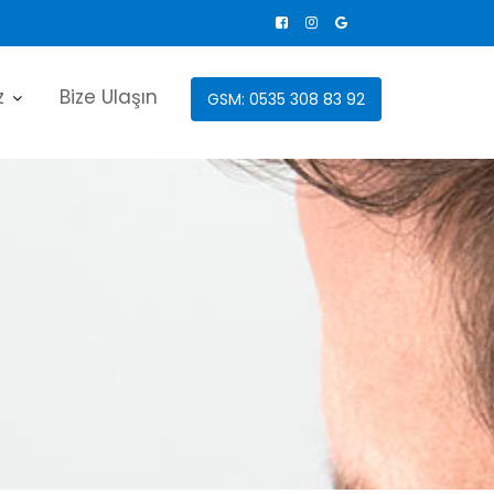
z
Bize Ulaşın
GSM: 0535 308 83 92