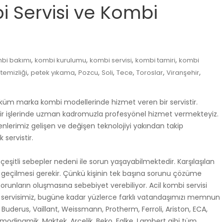
Servisi ve Kombi
,
,
,
,
bi bakımı
kombi kurulumu
kombi servisi
kombi tamiri
kombi
,
,
,
,
,
,
,
temizliği
petek yıkama
Pozcu
Soli
Tece
Toroslar
Viranşehir
küm marka kombi modellerinde hizmet veren bir servistir.
r işlerinde uzman kadromuzla profesyönel hizmet vermekteyiz.
yenlerimiz gelişen ve değişen teknolojiyi yakından takip
servistir.
itli sebepler nedeni ile sorun yaşayabilmektedir. Karşılaşılan
şime geçilmesi gerekir. Çünkü kişinin tek başına sorunu çözüme
runların oluşmasına sebebiyet verebiliyor. Acil kombi servisi
n servisimiz, bugüne kadar yüzlerce farklı vatandaşımızı memnun
derus, Vaillant, Weissmann, Protherm, Ferroli, Ariston, ECA,
rmodinamik, Maktek, Arçelik, Beko, Falke, Lambert gibi tüm