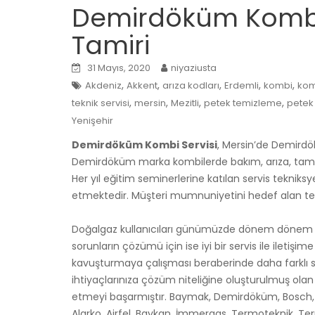
Demirdöküm Kombi 
Tamiri
31 Mayıs, 2020
niyaziusta
,
,
,
,
,
Akdeniz
Akkent
arıza kodları
Erdemli
kombi
kom
,
,
,
,
teknik servisi
mersin
Mezitli
petek temizleme
petek 
Yenişehir
Demirdöküm Kombi Servisi
, Mersin’de Demirdö
Demirdöküm marka kombilerde bakım, arıza, tami
Her yıl eğitim seminerlerine katılan servis tekniks
etmektedir. Müşteri mumnuniyetini hedef alan tek 
Doğalgaz kullanıcıları günümüzde dönem dönem çeş
sorunların çözümü için ise iyi bir servis ile ileti
kavuşturmaya çalışması beraberinde daha farklı so
ihtiyaçlarınıza çözüm niteliğine oluşturulmuş ola
etmeyi başarmıştır. Baymak, Demirdöküm, Bosch, Bu
Alarko, Airfel, Baykan, İmmergas, Termoteknik, Te