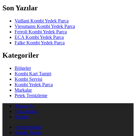
Son Yazılar
Vaillant Kombi Yedek Parça
Viessmann Kombi Yedek Parça
Ferroli Kombi Yedek Parça
ECA Kombi Yedek Parça
Falke Kombi Yedek Parça
Kategoriler
Bölgeler
Kombi Kart Tamiri
Kombi Servisi
Kombi Yedek Parça
Markalar
Petek Temizleme
Anasayfa
Hakkımızda
İletişim
Hizmetlerimiz
Kombi Servisi