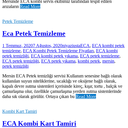
Mersinde ECA kombi servis ekibimiz tarafından tespit edilen
arızaların
Read More
Petek Temizleme
Eca Petek Temizleme
1 Temmuz, 2020
7 Ağustos, 2020
niyaziusta
ECA
,
ECA kombi petek
temizleme
,
ECA Kombi Petek Temizleme Fiyatları
,
ECA kombi
petek temizliği
,
ECA kombi petek yıkama
,
ECA petek temizleme
,
ECA petek temizliği
,
ECA petek yıkama
,
kombi petek
,
mersin
,
petek temizliği
Mersin ECA Petek temizliği servisi Kullanım senesine bağlı olarak
kullanılan suyun niteliklerine, sıcaklığı ve oksijene bağlı olarak,
kapalı devre ısıtma sistemleri içerisinde kireç, kışır, tortu , balçık ve
çamurlaşma olur, özellikle çamurlaşma yerden ısıtma sistemlerinde
daha sık olarak görülür. Ortaya çıkan bu
Read More
Kombi Kart Tamiri
ECA Kombi Kart Tamiri