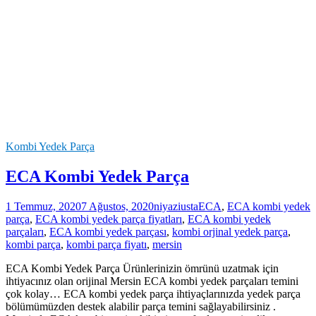
Kombi Yedek Parça
ECA Kombi Yedek Parça
1 Temmuz, 2020
7 Ağustos, 2020
niyaziusta
ECA
,
ECA kombi yedek
parça
,
ECA kombi yedek parça fiyatları
,
ECA kombi yedek
parçaları
,
ECA kombi yedek parçası
,
kombi orjinal yedek parça
,
kombi parça
,
kombi parça fiyatı
,
mersin
ECA Kombi Yedek Parça Ürünlerinizin ömrünü uzatmak için
ihtiyacınız olan orijinal Mersin ECA kombi yedek parçaları temini
çok kolay… ECA kombi yedek parça ihtiyaçlarınızda yedek parça
bölümümüzden destek alabilir parça temini sağlayabilirsiniz .