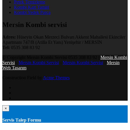
Petek Temizleme
Kombi Kart Tamiri
Kombi Yedek Parça
Mersin Kombi servisi
Adres:
Hüseyin Okan Merzeci Bulvarı Akkent Mahallesi Ekinciler
Apartmanı 747/B (Atilla Et Yanı) Yenişehir / MERSİN
Tel:
0535 308 83 92
© Copyright Mersin Kombi Servisi 0535 308 83 92 |
Mersin Kombi
Servisi
-
Mersin Kombi Servisi
-
Mersin Kombi Servisi
-
Mersin
Web Tasarım
Construction Field by
Acme Themes
×
Servis Talep Formu