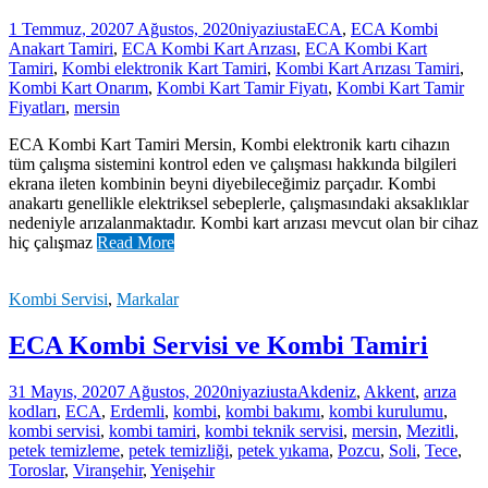
1 Temmuz, 2020
7 Ağustos, 2020
niyaziusta
ECA
,
ECA Kombi
Anakart Tamiri
,
ECA Kombi Kart Arızası
,
ECA Kombi Kart
Tamiri
,
Kombi elektronik Kart Tamiri
,
Kombi Kart Arızası Tamiri
,
Kombi Kart Onarım
,
Kombi Kart Tamir Fiyatı
,
Kombi Kart Tamir
Fiyatları
,
mersin
ECA Kombi Kart Tamiri Mersin, Kombi elektronik kartı cihazın
tüm çalışma sistemini kontrol eden ve çalışması hakkında bilgileri
ekrana ileten kombinin beyni diyebileceğimiz parçadır. Kombi
anakartı genellikle elektriksel sebeplerle, çalışmasındaki aksaklıklar
nedeniyle arızalanmaktadır. Kombi kart arızası mevcut olan bir cihaz
hiç çalışmaz
Read More
Kombi Servisi
,
Markalar
ECA Kombi Servisi ve Kombi Tamiri
31 Mayıs, 2020
7 Ağustos, 2020
niyaziusta
Akdeniz
,
Akkent
,
arıza
kodları
,
ECA
,
Erdemli
,
kombi
,
kombi bakımı
,
kombi kurulumu
,
kombi servisi
,
kombi tamiri
,
kombi teknik servisi
,
mersin
,
Mezitli
,
petek temizleme
,
petek temizliği
,
petek yıkama
,
Pozcu
,
Soli
,
Tece
,
Toroslar
,
Viranşehir
,
Yenişehir